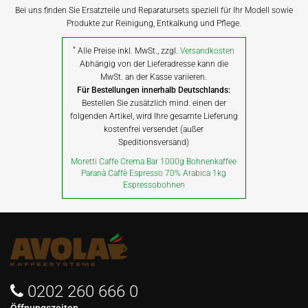
Bei uns finden Sie Ersatzteile und Reparatursets speziell für Ihr Modell sowie
Produkte zur Reinigung, Entkalkung und Pflege.
*
Alle Preise inkl. MwSt., zzgl.
Versandkosten
Abhängig von der Lieferadresse kann die
MwSt. an der Kasse variieren.
Für Bestellungen innerhalb Deutschlands:
Bestellen Sie zusätzlich mind. einen der
folgenden Artikel, wird Ihre gesamte Lieferung
kostenfrei versendet (außer
Speditionsversand)
Moretti Caffe Crema Bar 1000g Bohnenkaffee
Paranà Caffè Espresso 70% Arabica 1kg
Espressobohnen
0202 260 666 0