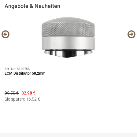
Angebote & Neuheiten
Art.-Nr.:
8140756
Art
ECM Distributor 58,2mm
89
Hö
99,50 €
82,98
€
16
Sie sparen: 16,52 €
Si