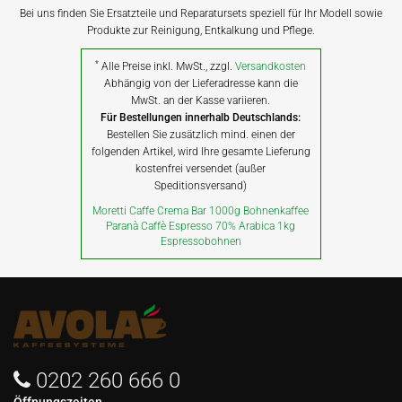
Bei uns finden Sie Ersatzteile und Reparatursets speziell für Ihr Modell sowie
Produkte zur Reinigung, Entkalkung und Pflege.
*
Alle Preise inkl. MwSt., zzgl.
Versandkosten
Abhängig von der Lieferadresse kann die
MwSt. an der Kasse variieren.
Für Bestellungen innerhalb Deutschlands:
Bestellen Sie zusätzlich mind. einen der
folgenden Artikel, wird Ihre gesamte Lieferung
kostenfrei versendet (außer
Speditionsversand)
Moretti Caffe Crema Bar 1000g Bohnenkaffee
Paranà Caffè Espresso 70% Arabica 1kg
Espressobohnen
0202 260 666 0