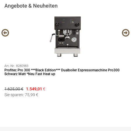
Angebote & Neuheiten
Art.-Nr.:
8280983
Art
Profitec Pro 300 ***Black Edition*** Dualboiler Espressomaschine Pro300
Pr
Schwarz Matt *Neu Fast Heat up
1.625,00 €
1.549,01
€
69
Sie sparen: 75,99 €