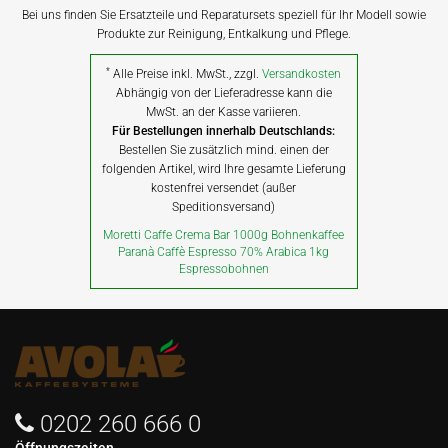
Bei uns finden Sie Ersatzteile und Reparatursets speziell für Ihr Modell sowie
Produkte zur Reinigung, Entkalkung und Pflege.
*
Alle Preise inkl. MwSt., zzgl.
Versandkosten
Abhängig von der Lieferadresse kann die
MwSt. an der Kasse variieren.
Für Bestellungen innerhalb Deutschlands:
Bestellen Sie zusätzlich mind. einen der
folgenden Artikel, wird Ihre gesamte Lieferung
kostenfrei versendet (außer
Speditionsversand)
Moretti Caffe Crema Bar 1000g Bohnenkaffee
Paranà Caffè Espresso 70% Arabica 1kg
Espressobohnen
0202 260 666 0