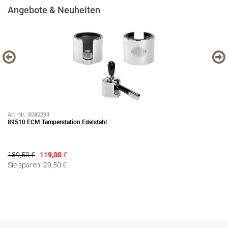
Angebote & Neuheiten
Art.-Nr.:
8280293
Art
89510 ECM Tamperstation Edelstahl
Pr
139,50 €
119,00
€
69
Sie sparen: 20,50 €