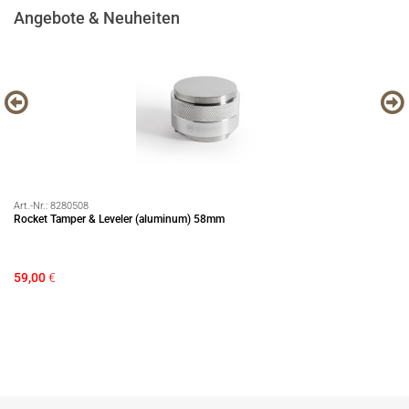
Angebote & Neuheiten
Art.-Nr.:
8280508
Art
Rocket Tamper & Leveler (aluminum) 58mm
Pr
59,00
€
99