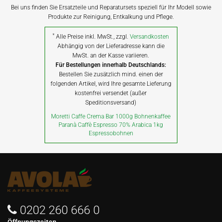
Bei uns finden Sie Ersatzteile und Reparatursets speziell für Ihr Modell sowie
Produkte zur Reinigung, Entkalkung und Pflege.
*
Alle Preise inkl. MwSt., zzgl.
Versandkosten
Abhängig von der Lieferadresse kann die
MwSt. an der Kasse variieren.
Für Bestellungen innerhalb Deutschlands:
Bestellen Sie zusätzlich mind. einen der
folgenden Artikel, wird Ihre gesamte Lieferung
kostenfrei versendet (außer
Speditionsversand)
Moretti Caffe Crema Bar 1000g Bohnenkaffee
Paranà Caffè Espresso 70% Arabica 1kg
Espressobohnen
0202 260 666 0