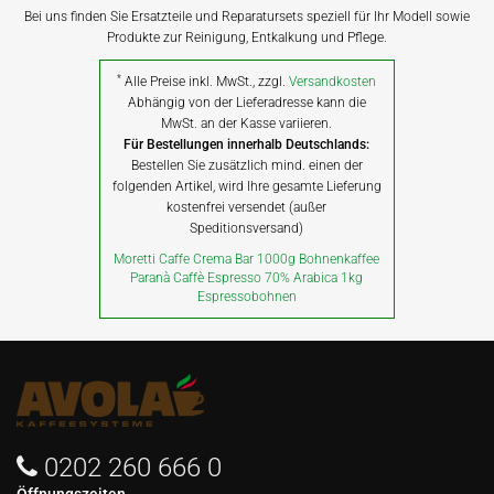
Bei uns finden Sie Ersatzteile und Reparatursets speziell für Ihr Modell sowie
Produkte zur Reinigung, Entkalkung und Pflege.
*
Alle Preise inkl. MwSt., zzgl.
Versandkosten
Abhängig von der Lieferadresse kann die
MwSt. an der Kasse variieren.
Für Bestellungen innerhalb Deutschlands:
Bestellen Sie zusätzlich mind. einen der
folgenden Artikel, wird Ihre gesamte Lieferung
kostenfrei versendet (außer
Speditionsversand)
Moretti Caffe Crema Bar 1000g Bohnenkaffee
Paranà Caffè Espresso 70% Arabica 1kg
Espressobohnen
0202 260 666 0