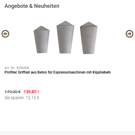
Angebote & Neuheiten
Art.-Nr.:
8336906
Art
Profitec Griffset aus Beton für Espressomaschinen mit Kipphebeln
Br
149,00 €
136,85
€
69
Sie sparen: 12,15 €
Si