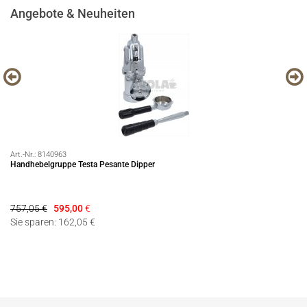
Angebote & Neuheiten
Art.-Nr.:
8140963
Art
Handhebelgruppe Testa Pesante Dipper
Se
757,05 €
595,00
€
79
Sie sparen: 162,05 €