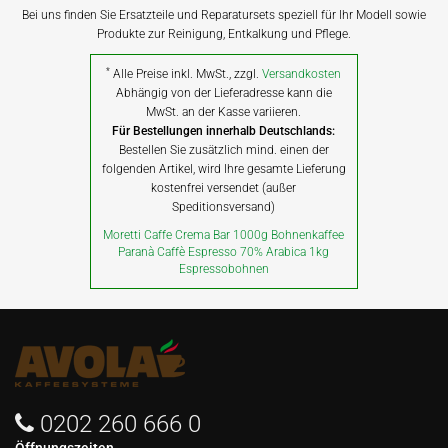
Bei uns finden Sie Ersatzteile und Reparatursets speziell für Ihr Modell sowie
Produkte zur Reinigung, Entkalkung und Pflege.
*
Alle Preise inkl. MwSt., zzgl.
Versandkosten
Abhängig von der Lieferadresse kann die
MwSt. an der Kasse variieren.
Für Bestellungen innerhalb Deutschlands:
Bestellen Sie zusätzlich mind. einen der
folgenden Artikel, wird Ihre gesamte Lieferung
kostenfrei versendet (außer
Speditionsversand)
Moretti Caffe Crema Bar 1000g Bohnenkaffee
Paranà Caffè Espresso 70% Arabica 1kg
Espressobohnen
0202 260 666 0