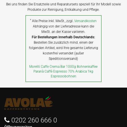
Bei uns finden Sie Ersatzteile und Reparatursets speziell für Ihr Modell sowie
Produkte zur Reinigung, Entkalkung und Pflege.
*
Alle Preise inkl. MwSt., zzgl.
Versandkosten
Abhängig von der Lieferadresse kann die
MwSt. an der Kasse variieren.
Für Bestellungen innerhalb Deutschlands:
Bestellen Sie zusätzlich mind. einen der
folgenden Artikel, wird Ihre gesamte Lieferung
kostenfrei versendet (außer
Speditionsversand)
Moretti Caffe Crema Bar 1000g Bohnenkaffee
Paranà Caffè Espresso 70% Arabica 1kg
Espressobohnen
0202 260 666 0