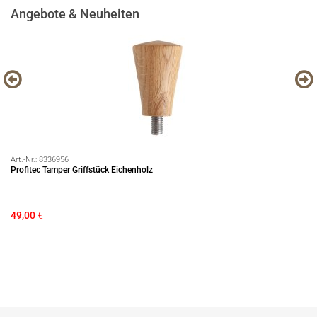
Angebote & Neuheiten
Art.-Nr.:
8336956
Art
Profitec Tamper Griffstück Eichenholz
Ha
49,00
€
75
Si