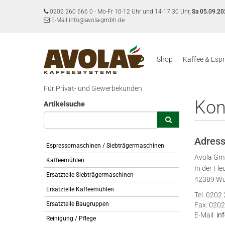
0202 260 666 0
-
Mo-Fr 10-12 Uhr und 14-17:30 Uhr,
Sa 05.09.20
E-Mail info@avola-gmbh.de
Shop
Kaffee & Esp
Für Privat- und Gewerbekunden
Kon
Artikelsuche
Adres
Espressomaschinen / Siebträgermaschinen
Avola G
Kaffeemühlen
In der Fle
Ersatzteile Siebträgermaschinen
42389 Wu
Ersatzteile Kaffeemühlen
Tel: 0202
Ersatzteile Baugruppen
Fax: 0202
E-Mail:
in
Reinigung / Pflege