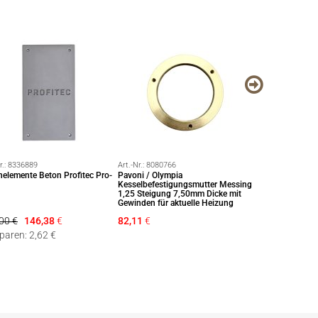
r.:
8336889
Art.-Nr.:
8080766
Art.-Nr.:
8336903
nelemente Beton Profitec Pro-
Pavoni / Olympia
Profitec Siebträ
Kesselbefestigungsmutter Messing
M12
1,25 Steigung 7,50mm Dicke mit
Gewinden für aktuelle Heizung
00 €
146,38
€
82,11
€
79,00 €
77,3
sparen: 2,62 €
Sie sparen: 1,