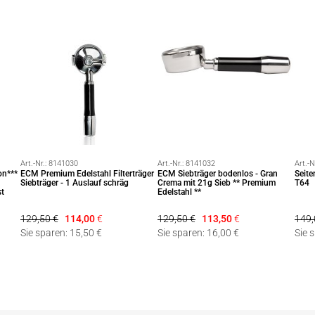
Art.-Nr.:
8141030
Art.-Nr.:
8141032
Art.-N
on***
ECM Premium Edelstahl Filterträger
ECM Siebträger bodenlos - Gran
Seite
Siebträger - 1 Auslauf schräg
Crema mit 21g Sieb ** Premium
T64
st
Edelstahl **
129,50 €
114,00
€
129,50 €
113,50
€
149,
Sie sparen: 15,50 €
Sie sparen: 16,00 €
Sie 