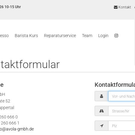
26 10-15 Uhr
Kontakt
resso
Barista Kurs
Reparaturservice
Team
Login
taktformular
se
Kontaktformul
mbH
ute 52
ppertal
 260 666 0
 260 666 1
fo@avola-gmbh.de