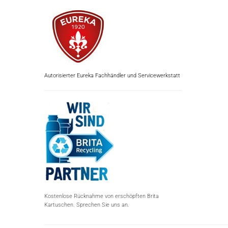
Autorisierter Eureka Fachhändler und Servicewerkstatt
Kostenlose Rücknahme von erschöpften Brita
Kartuschen. Sprechen Sie uns an.