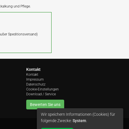
ntkalkung und Pflege.
(außer Speditionsversand)
Kontakt
Kontakt
Impressum
Datenschutz
Cookie-Einstellungen
Download / Service
Bewerten Sie uns
Wir speichern Informationen (Cookies) für
folgende Zwecke:
System
.