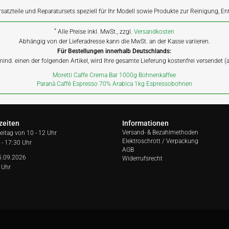
rsatzteile und Reparatursets speziell für Ihr Modell sowie Produkte zur Reinigung, E
*
Alle Preise inkl. MwSt., zzgl.
Versandkosten
Abhängig von der Lieferadresse kann die MwSt. an der Kasse variieren.
Für Bestellungen innerhalb Deutschlands:
 mind. einen der folgenden Artikel, wird Ihre gesamte Lieferung kostenfrei versendet 
Moretti Caffe Crema Bar 1000g Bohnenkaffee
Paranà Caffè Espresso 70% Arabica 1kg Espressobohnen
zeiten
Informationen
Versand- & Bezahlmethoden
reitag von
10 - 12 Uhr
Elektroschrott / Verpackung
 - 17:30 Uhr
AGB
5.09.2026
Widerrufsrecht
 Uhr