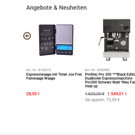
Angebote & Neuheiten
Art.-Nr.:
8140915
Art.-Nr.:
8280983
ition No.1
Espressowaage mit Timer Joe Frex
Profitec Pro 300 ***Black Editi
iert 999 Stück
Feinwaage Waage
Dualboiler Espressomaschine
Pro300 Schwarz Matt *Neu Fa
Heat up
28,50
€
1.625,00 €
1.549,01
€
t mehr lieferbar
Sie sparen: 75,99 €