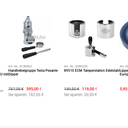
Art.-Nr.:
8140963
Art.-Nr.:
8280293
Art.-N
Handhebelgruppe Testa Pesante
89510 ECM Tamperstation Edelstahl
Lippe
EU mit
Dipper
Europ
757,05 €
595,00
€
139,50 €
119,00
€
5,95
bar
Sie sparen: 162,05 €
Sie sparen: 20,50 €