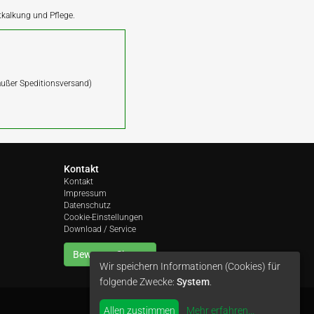
ntkalkung und Pflege.
(außer Speditionsversand)
Kontakt
Kontakt
Impressum
Datenschutz
Cookie-Einstellungen
Download / Service
Bewerten Sie uns
Wir speichern Informationen (Cookies) für
folgende Zwecke:
System
.
Allen zustimmen
Mehr erfahren
...