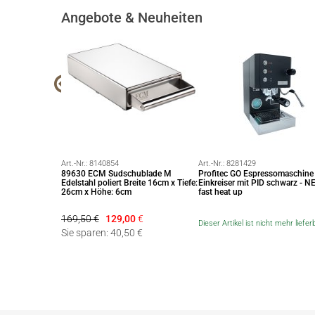
Angebote & Neuheiten
Art.-Nr.:
8140854
Art.-Nr.:
8281429
 Leveller
89630 ECM Sudschublade M
Profitec GO Espressomaschine
Edelstahl poliert Breite 16cm x Tiefe:
Einkreiser mit PID schwarz - N
26cm x Höhe: 6cm
fast heat up
169,50 €
129,00
€
Dieser Artikel ist nicht mehr liefer
 €
Sie sparen: 40,50 €