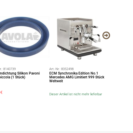
r.:
8140739
Art.-Nr.:
8352498
Art.-Nr.:
8137192
ndichtung Silikon Pavoni
ECM Synchronika Edition No.1
Brühgruppenth
iccola (1 Stück)
Mercedes AMG Limitiert 999 Stück
Coffee Sensor 
Weltweit
€
69,00 €
59,6
Dieser Artikel ist nicht mehr lieferbar
Sie sparen: 9,