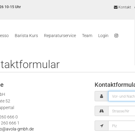
26 10-15 Uhr
Kontakt
resso
Barista Kurs
Reparaturservice
Team
Login
taktformular
se
Kontaktformul
mbH
ute 52
ppertal
 260 666 0
 260 666 1
fo@avola-gmbh.de