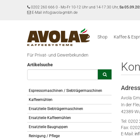
0202 260 666 0
-
Mo-Fr 10-12 Uhr und 14-17:30 Uhr,
Sa 05.09.20
E-Mail info@avola-gmbh.de
Shop
Kaffee & Esp
Für Privat- und Gewerbekunden
Kon
Artikelsuche
Adres
Espressomaschinen / Siebträgermaschinen
Avola G
Kaffeemühlen
In der Fle
Ersatzteile Siebträgermaschinen
42389 Wu
Ersatzteile Kaffeemühlen
Tel: 0202
Ersatzteile Baugruppen
Fax: 0202
E-Mail:
in
Reinigung / Pflege