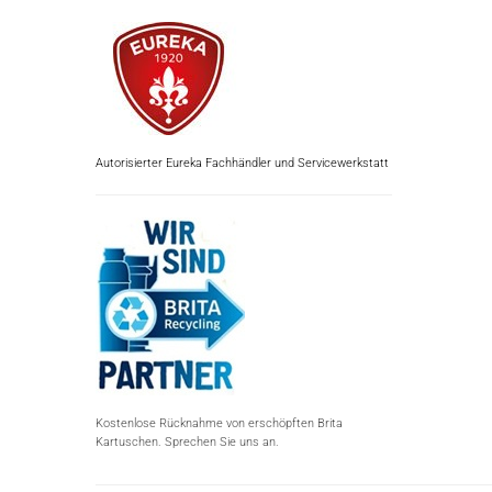
Autorisierter Eureka Fachhändler und Servicewerkstatt
Kostenlose Rücknahme von erschöpften Brita
Kartuschen. Sprechen Sie uns an.