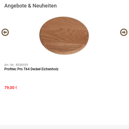
Angebote & Neuheiten
Art.-Nr.:
8336939
Art
Profitec Pro T64 Deckel Eichenholz
Pr
79,00
€
99