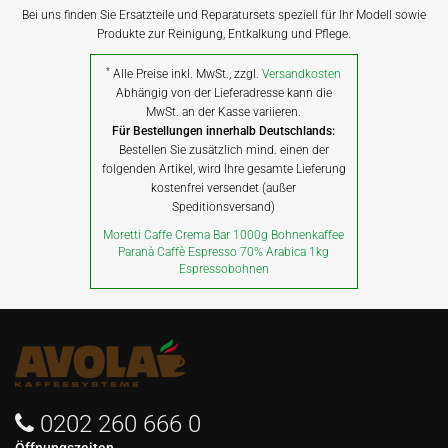
Bei uns finden Sie Ersatzteile und Reparatursets speziell für Ihr Modell sowie
Produkte zur Reinigung, Entkalkung und Pflege.
*
Alle Preise inkl. MwSt., zzgl.
Versandkosten
Abhängig von der Lieferadresse kann die
MwSt. an der Kasse variieren.
Für Bestellungen innerhalb Deutschlands:
Bestellen Sie zusätzlich mind. einen der
folgenden Artikel, wird Ihre gesamte Lieferung
kostenfrei versendet (außer
Speditionsversand)
Moretti Caffe Crema Bar 1000g Bohnenkaffee
Paranà Caffè Espresso 70% Arabica 1kg
Espressobohnen
0202 260 666 0