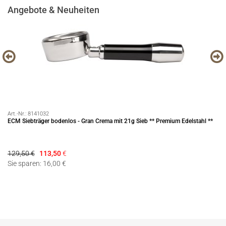
Angebote & Neuheiten
Art.-Nr.:
8141032
Art
m
ECM Siebträger bodenlos - Gran Crema mit 21g Sieb ** Premium Edelstahl **
Se
129,50 €
113,50
€
79
Sie sparen: 16,00 €