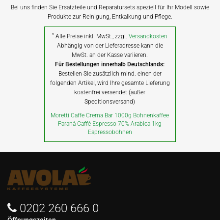
Bei uns finden Sie Ersatzteile und Reparatursets speziell für Ihr Modell sowie
Produkte zur Reinigung, Entkalkung und Pflege.
*
Alle Preise inkl. MwSt., zzgl.
Versandkosten
Abhängig von der Lieferadresse kann die
MwSt. an der Kasse variieren.
Für Bestellungen innerhalb Deutschlands:
Bestellen Sie zusätzlich mind. einen der
folgenden Artikel, wird Ihre gesamte Lieferung
kostenfrei versendet (außer
Speditionsversand)
Moretti Caffe Crema Bar 1000g Bohnenkaffee
Paranà Caffè Espresso 70% Arabica 1kg
Espressobohnen
0202 260 666 0