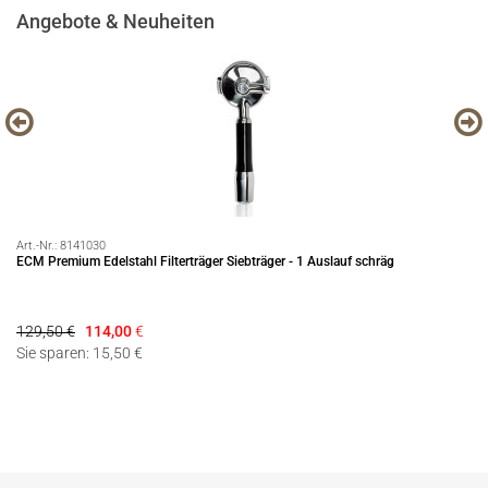
Angebote & Neuheiten
Art.-Nr.:
8141030
Art
ECM Premium Edelstahl Filterträger Siebträger - 1 Auslauf schräg
Pu
129,50 €
114,00
€
18
Sie sparen: 15,50 €
Si