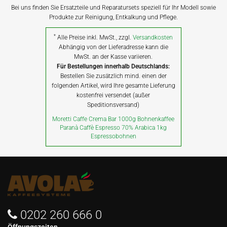
Bei uns finden Sie Ersatzteile und Reparatursets speziell für Ihr Modell sowie
Produkte zur Reinigung, Entkalkung und Pflege.
*
Alle Preise inkl. MwSt., zzgl.
Versandkosten
Abhängig von der Lieferadresse kann die
MwSt. an der Kasse variieren.
Für Bestellungen innerhalb Deutschlands:
Bestellen Sie zusätzlich mind. einen der
folgenden Artikel, wird Ihre gesamte Lieferung
kostenfrei versendet (außer
Speditionsversand)
Moretti Caffe Crema Bar 1000g Bohnenkaffee
Paranà Caffè Espresso 70% Arabica 1kg
Espressobohnen
0202 260 666 0