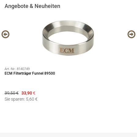
Angebote & Neuheiten
Art.-Nr.:
8140749
Art
ECM Filterträger Funnel 89500
Pr
39,50 €
33,90
€
54
Sie sparen: 5,60 €