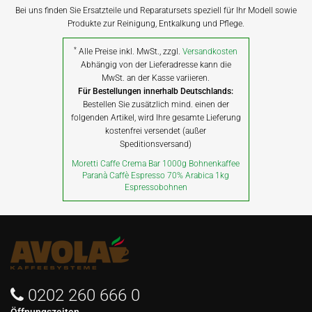
Bei uns finden Sie Ersatzteile und Reparatursets speziell für Ihr Modell sowie
Produkte zur Reinigung, Entkalkung und Pflege.
*
Alle Preise inkl. MwSt., zzgl.
Versandkosten
Abhängig von der Lieferadresse kann die
MwSt. an der Kasse variieren.
Für Bestellungen innerhalb Deutschlands:
Bestellen Sie zusätzlich mind. einen der
folgenden Artikel, wird Ihre gesamte Lieferung
kostenfrei versendet (außer
Speditionsversand)
Moretti Caffe Crema Bar 1000g Bohnenkaffee
Paranà Caffè Espresso 70% Arabica 1kg
Espressobohnen
0202 260 666 0