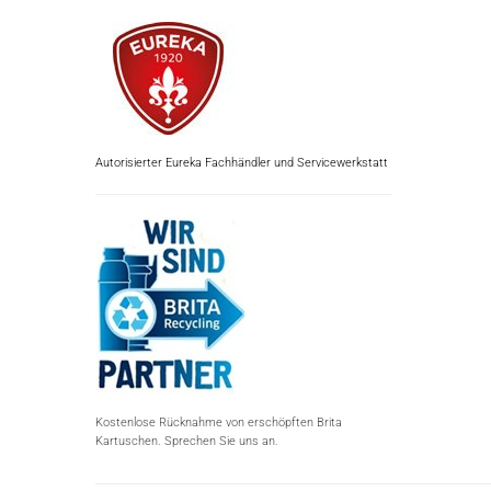
Autorisierter Eureka Fachhändler und Servicewerkstatt
Kostenlose Rücknahme von erschöpften Brita
Kartuschen. Sprechen Sie uns an.