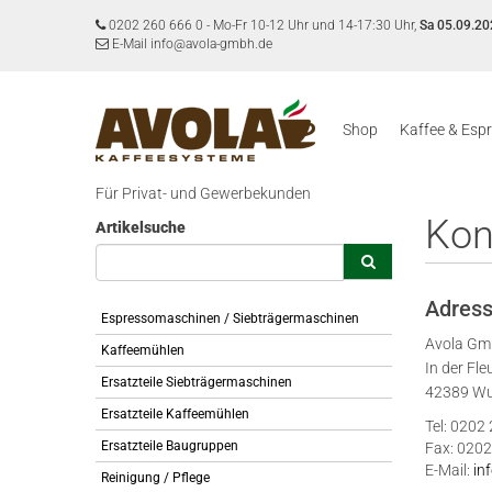
0202 260 666 0
-
Mo-Fr 10-12 Uhr und 14-17:30 Uhr,
Sa 05.09.20
E-Mail info@avola-gmbh.de
Shop
Kaffee & Esp
Für Privat- und Gewerbekunden
Kon
Artikelsuche
Adres
Espressomaschinen / Siebträgermaschinen
Avola G
Kaffeemühlen
In der Fle
Ersatzteile Siebträgermaschinen
42389 Wu
Ersatzteile Kaffeemühlen
Tel: 0202
Ersatzteile Baugruppen
Fax: 0202
E-Mail:
in
Reinigung / Pflege