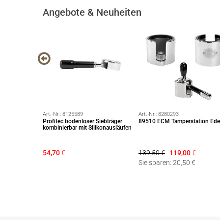
Angebote & Neuheiten
Art.-Nr.:
8125589
Art.-Nr.:
8280293
somaschine
Profitec bodenloser Siebträger
89510 ECM Tamperstation Edel
schwarz - NEU mit
kombinierbar mit Silikonausläufen
54,70
€
139,50 €
119,00
€
t mehr lieferbar
Sie sparen: 20,50 €