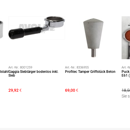
Art.-Nr.:
8001259
Art.-Nr.:
8336955
Art.-N
stahl
Gaggia Siebtärger bodenlos inkl.
Profitec Tamper Griffstück Beton
Puck 
Sieb
E61 (
29,92
€
69,00
€
18,5
Sie 