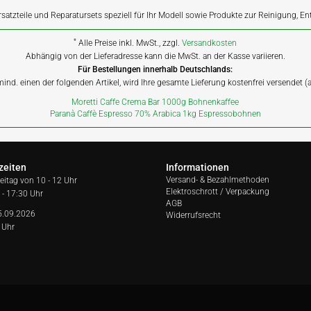
rsatzteile und Reparatursets speziell für Ihr Modell sowie Produkte zur Reinigung, E
*
Alle Preise inkl. MwSt., zzgl.
Versandkosten
Abhängig von der Lieferadresse kann die MwSt. an der Kasse variieren.
Für Bestellungen innerhalb Deutschlands:
 mind. einen der folgenden Artikel, wird Ihre gesamte Lieferung kostenfrei versendet 
Moretti Caffe Crema Bar 1000g Bohnenkaffee
Paranà Caffè Espresso 70% Arabica 1kg Espressobohnen
zeiten
Informationen
Versand- & Bezahlmethoden
reitag von
10 - 12 Uhr
Elektroschrott / Verpackung
 - 17:30 Uhr
AGB
5.09.2026
Widerrufsrecht
 Uhr