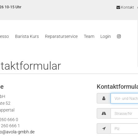
26 10-15 Uhr
Kontakt
resso
Barista Kurs
Reparaturservice
Team
Login
taktformular
se
Kontaktformul
mbH
ute 52
ppertal
 260 666 0
 260 666 1
fo@avola-gmbh.de