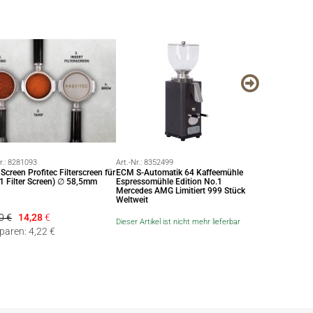
r.:
8281093
Art.-Nr.:
8352499
Art.-Nr.:
8336899
Screen Profitec Filterscreen für
ECM S-Automatik 64 Kaffeemühle
Seitenelemente 
1 Filter Screen) ∅ 58,5mm
Espressomühle Edition No.1
Pro 600
Mercedes AMG Limitiert 999 Stück
Weltweit
0 €
14,28
€
79,50
€
Dieser Artikel ist nicht mehr lieferbar
sparen: 4,22 €