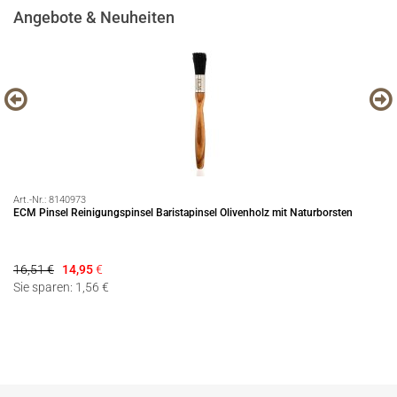
Angebote & Neuheiten
Art.-Nr.:
8140973
Art
ECM Pinsel Reinigungspinsel Baristapinsel Olivenholz mit Naturborsten
Pr
16,51 €
14,95
€
69
Sie sparen: 1,56 €