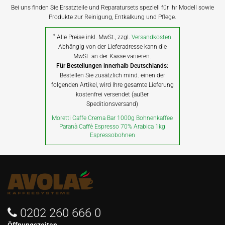
Bei uns finden Sie Ersatzteile und Reparatursets speziell für Ihr Modell sowie
Produkte zur Reinigung, Entkalkung und Pflege.
*
Alle Preise inkl. MwSt., zzgl.
Versandkosten
Abhängig von der Lieferadresse kann die
MwSt. an der Kasse variieren.
Für Bestellungen innerhalb Deutschlands:
Bestellen Sie zusätzlich mind. einen der
folgenden Artikel, wird Ihre gesamte Lieferung
kostenfrei versendet (außer
Speditionsversand)
Moretti Caffe Crema Bar 1000g Bohnenkaffee
Paranà Caffè Espresso 70% Arabica 1kg
Espressobohnen
0202 260 666 0