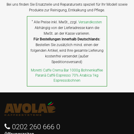
Bei uns finden Sie Ersatzteile und Reparatursets speziell für Ihr Modell sowie
Produkte zur Reinigung, Entkalkung und Pflege.
*
Alle Preise inkl. MwSt., zzgl.
Versandkosten
Abhängig von der Lieferadresse kann die
MwSt. an der Kasse variieren.
Für Bestellungen innerhalb Deutschlands:
Bestellen Sie zusätzlich mind. einen der
folgenden Artikel, wird Ihre gesamte Lieferung
kostenfrei versendet (außer
Speditionsversand)
Moretti Caffe Crema Bar 1000g Bohnenkaffee
Paranà Caffè Espresso 70% Arabica 1kg
Espressobohnen
0202 260 666 0