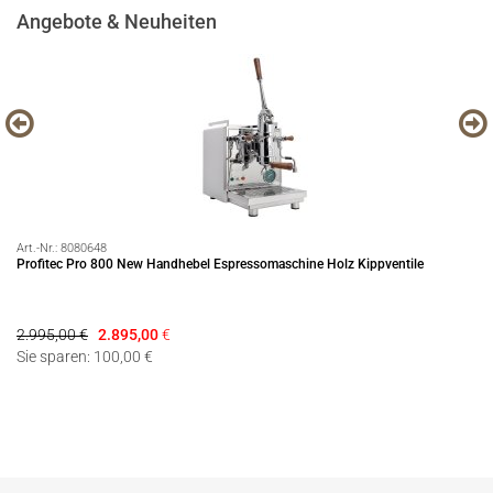
Angebote & Neuheiten
Art.-Nr.:
8080648
Art
Profitec Pro 800 New Handhebel Espressomaschine Holz Kippventile
Pr
2.995,00 €
2.895,00
€
79
Sie sparen: 100,00 €
Si