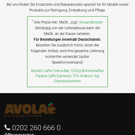
Bei uns finden Sie Ersatzteile und Reparatursets speziell für Ihr Modell sowie
Produkte zur Reinigung, Entkalkung und Pflege.
*
Alle Preise inkl. MwSt., zzgl.
Versandkosten
Abhängig von der Lieferadresse kann die
MwSt. an der Kasse variieren.
Für Bestellungen innerhalb Deutschlands:
Bestellen Sie zusätzlich mind. einen der
folgenden Artikel, wird Ihre gesamte Lieferung
kostenfrei versendet (außer
Speditionsversand)
Moretti Caffe Crema Bar 1000g Bohnenkaffee
Paranà Caffè Espresso 70% Arabica 1kg
Espressobohnen
0202 260 666 0