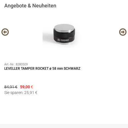
Angebote & Neuheiten
Art.-Nr.:
8280509
Art
LEVELLER TAMPER ROCKET ø 58 mm SCHWARZ
EC
84,91 €
59,00
€
12
Sie sparen: 25,91 €
Si