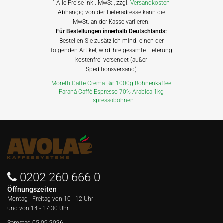
*
Alle Preise inkl. MwSt., zzgl.
Versandkosten
Abhängig von der Lieferadresse kann die
MwSt. an der Kasse variieren.
Für Bestellungen innerhalb Deutschlands:
Bestellen Sie zusätzlich mind. einen der
folgenden Artikel, wird Ihre gesamte Lieferung
kostenfrei versendet (außer
Speditionsversand)
Moretti Caffe Crema Bar 1000g Bohnenkaffee
Paranà Caffè Espresso 70% Arabica 1kg
Espressobohnen
0202 260 666 0
Öffnungszeiten
Montag - Freitag von
10 - 12 Uhr
und von 14 - 17:30 Uhr
Samstag 05.09.2026