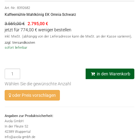
Art.-Nr.:
8392682
Kaffeemühle Mahlkönig EK Omnia Schwarz
3.569,00 €
2.795,00
€
jetzt für 774,00 € weniger bestellen
inkl. MwSt. (abhängig von der Lieferadresse kann die MwSt. an der Kasse variieren),
zzgl. Versandkosten
sofort lieferbar
in den Warenkorb
Wählen Sie die gewünschte Anzahl
oder Preis vorschlagen
Angaben zur Produktsicherheit:
Avola GmbH
In der Fleute 52
42389 Wuppertal
info@avola-gmbh.de