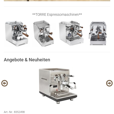
IMS Präzisionssiebe zur Verbesserung der Crema und Extraktion.
**TORRE Espressomaschinen**
Angebote & Neuheiten
Art.-Nr.:
8352498
Art