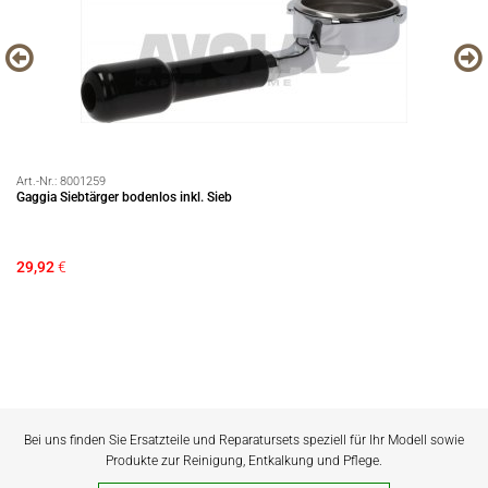
Art.-Nr.:
8001259
Art
m
Gaggia Siebtärger bodenlos inkl. Sieb
EC
29,92
€
12
Si
Bei uns finden Sie Ersatzteile und Reparatursets speziell für Ihr Modell sowie
Produkte zur Reinigung, Entkalkung und Pflege.