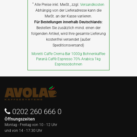
*
Alle Preise inkl. MwSt., zzgl.
Versandkosten
Abhängig von der Lieferadresse kann die
MwSt. an der Kasse variieren.
Für Bestellungen innerhalb Deutschlands:
Bestellen Sie zusätzlich mind. einen der
folgenden Artikel, wird Ihre gesamte Lieferung
kostenfrei versendet (außer
Speditionsversand)
Moretti Caffe Crema Bar 1000g Bohnenkaffee
Paranà Caffè Espresso 70% Arabica 1kg
Espressobohnen
0202 260 666 0
Öffnungszeiten
Montag - Freitag von
10 - 12 Uhr
und von 14 - 17:30 Uhr