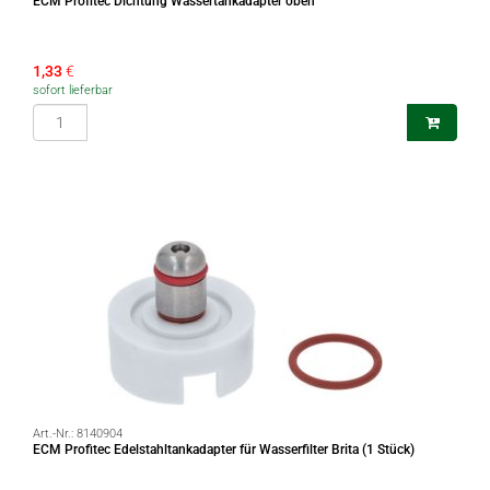
ECM Profitec Dichtung Wassertankadapter oben
1,33
€
sofort lieferbar
Art.-Nr.:
8140904
ECM Profitec Edelstahltankadapter für Wasserfilter Brita (1 Stück)