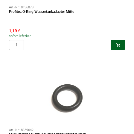
Art.-Nr.:
8136878
Profitec O-Ring Wassertankadapter Mitte
1,19
€
sofort lieferbar
Art.-Nr.:
8139642