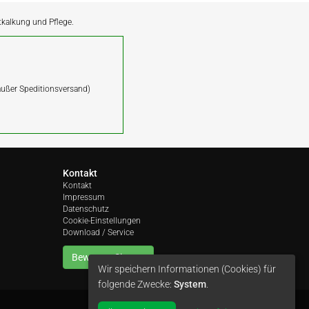
ntkalkung und Pflege.
(außer Speditionsversand)
Kontakt
Kontakt
Impressum
Datenschutz
Cookie-Einstellungen
Download / Service
Bewerten Sie uns
Wir speichern Informationen (Cookies) für
folgende Zwecke:
System
.