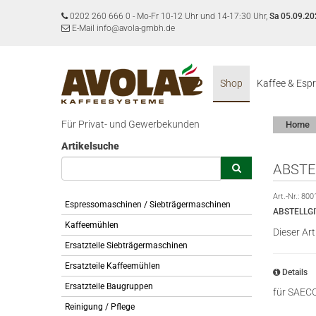
0202 260 666 0
-
Mo-Fr 10-12 Uhr und 14-17:30 Uhr,
Sa 05.09.20
E-Mail info@avola-gmbh.de
Shop
Kaffee & Esp
Für Privat- und Gewerbekunden
Home
Artikelsuche
ABSTE
Art.-Nr.:
800
Espressomaschinen / Siebträgermaschinen
ABSTELLG
Kaffeemühlen
Dieser Art
Ersatzteile Siebträgermaschinen
Ersatzteile Kaffeemühlen
Details
Ersatzteile Baugruppen
für SAEC
Reinigung / Pflege