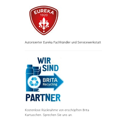
Autorisierter Eureka Fachhändler und Servicewerkstatt
Kostenlose Rücknahme von erschöpften Brita
Kartuschen. Sprechen Sie uns an.