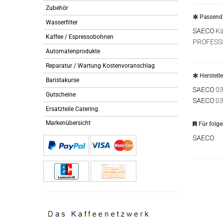
Zubehör
Passend 
Wasserfilter
SAECO
Ka
Kaffee / Espressobohnen
PROFESS
Automatenprodukte
Reparatur / Wartung Kostenvoranschlag
Herstell
Baristakurse
SAECO
03
Gutscheine
SAECO
03
Ersatzteile Catering
Markenübersicht
Für folg
SAECO