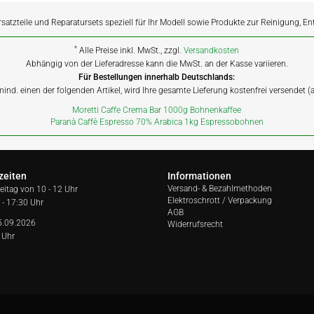
rsatzteile und Reparatursets speziell für Ihr Modell sowie Produkte zur Reinigung, E
*
Alle Preise inkl. MwSt., zzgl.
Versandkosten
Abhängig von der Lieferadresse kann die MwSt. an der Kasse variieren.
Für Bestellungen innerhalb Deutschlands:
 mind. einen der folgenden Artikel, wird Ihre gesamte Lieferung kostenfrei versendet 
Moretti Caffe Crema Bar 1000g Bohnenkaffee
Paranà Caffè Espresso 70% Arabica 1kg Espressobohnen
zeiten
Informationen
Versand- & Bezahlmethoden
reitag von
10 - 12 Uhr
Elektroschrott / Verpackung
 - 17:30 Uhr
AGB
5.09.2026
Widerrufsrecht
 Uhr