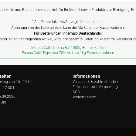
rsatzteile und Reparatursets speziell für Ihr Modell sowie Produkte zur Reinigung, E
*
Alle Preise inkl. MwSt., zzgl.
Versandkosten
Abhängig von der Lieferadresse kann die MwSt. an der Kasse variieren.
Für Bestellungen innerhalb Deutschlands:
 mind. einen der folgenden Artikel, wird Ihre gesamte Lieferung kostenfrei versendet 
Moretti Caffe Crema Bar 1000g Bohnenkaffee
Paranà Caffè Espresso 70% Arabica 1kg Espressobohnen
zeiten
Informationen
Versand- & Bezahlmethoden
reitag von
10 - 12 Uhr
Elektroschrott / Verpackung
 - 17:30 Uhr
AGB
5.09.2026
Widerrufsrecht
 Uhr