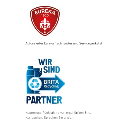
Autorisierter Eureka Fachhändler und Servicewerkstatt
Kostenlose Rücknahme von erschöpften Brita
Kartuschen. Sprechen Sie uns an.