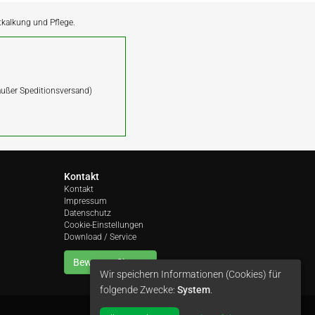
ntkalkung und Pflege.
(außer Speditionsversand)
Kontakt
Kontakt
Impressum
Datenschutz
Cookie-Einstellungen
Download / Service
Bewerten Sie uns
Wir speichern Informationen (Cookies) für
folgende Zwecke:
System
.