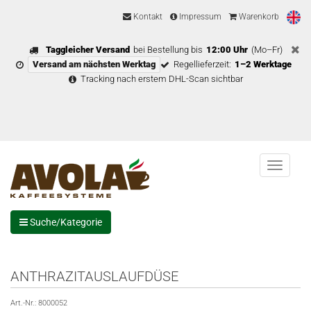
Kontakt
Impressum
Warenkorb
Taggleicher Versand
bei Bestellung bis
12:00 Uhr
(Mo–Fr)
Versand am nächsten Werktag
Regellieferzeit:
1–2 Werktage
Tracking nach erstem DHL-Scan sichtbar
Menu
Suche/Kategorie
ANTHRAZITAUSLAUFDÜSE
Art.-Nr.:
8000052