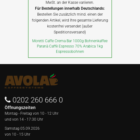
MwSt. an der Kasse variieren.
Für Bestellungen innerhalb Deutschlands:
Bestellen Sie zusätzlich mind. einen der
folgenden Artikel, wird Ihre gesamte Lieferung
kostenfrei versendet (außer
Speditionsversand)
Moretti Caffe Crema Bar 1000g Bohnenkaffee
Paranà Caffè Espresso 70% Arabica 1kg
Espressobohnen
0202 260 666 0
Öffnungszeiten
Montag - Freitag von
10 - 12 Uhr
und von 14 - 17:30 Uhr
Samstag 05.09.2026
von 10 - 15 Uhr