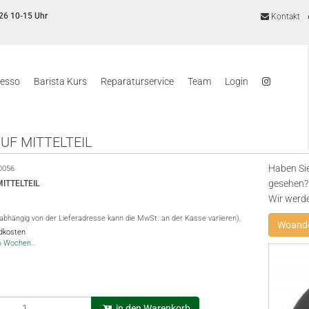
26 10-15 Uhr
Kontakt
resso
Barista Kurs
Reparaturservice
Team
Login
UF MITTELTEIL
Haben Sie
0056
gesehen? 
ITTELTEIL
Wir werd
(abhängig von der Lieferadresse kann die MwSt. an der Kasse variieren),
Woande
ndkosten
-6 Wochen..
in den Warenkorb