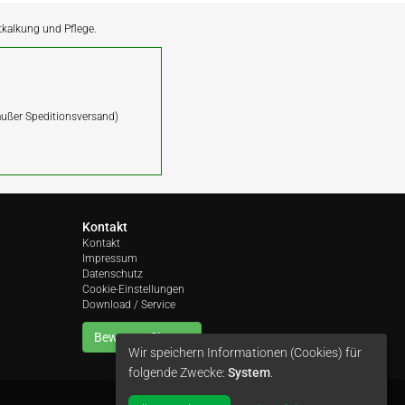
ntkalkung und Pflege.
(außer Speditionsversand)
Kontakt
Kontakt
Impressum
Datenschutz
Cookie-Einstellungen
Download / Service
Bewerten Sie uns
Wir speichern Informationen (Cookies) für
folgende Zwecke:
System
.