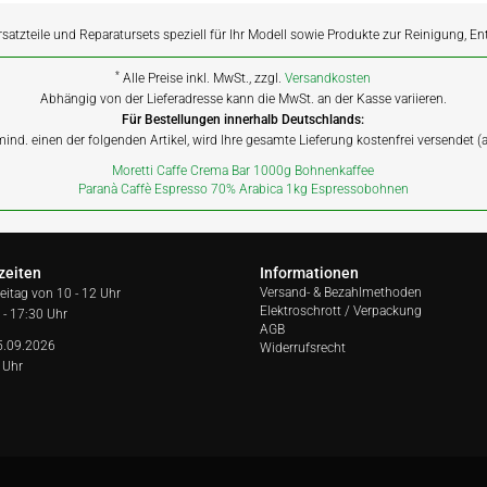
rsatzteile und Reparatursets speziell für Ihr Modell sowie Produkte zur Reinigung, E
*
Alle Preise inkl. MwSt., zzgl.
Versandkosten
Abhängig von der Lieferadresse kann die MwSt. an der Kasse variieren.
Für Bestellungen innerhalb Deutschlands:
 mind. einen der folgenden Artikel, wird Ihre gesamte Lieferung kostenfrei versendet 
Moretti Caffe Crema Bar 1000g Bohnenkaffee
Paranà Caffè Espresso 70% Arabica 1kg Espressobohnen
zeiten
Informationen
Versand- & Bezahlmethoden
reitag von
10 - 12 Uhr
Elektroschrott / Verpackung
 - 17:30 Uhr
AGB
5.09.2026
Widerrufsrecht
 Uhr