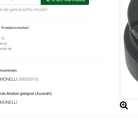
e die gewünschte Anzahl
 Produktsicherheit:
e 52
rtal
gmbh.de
ernummern
IMONELLI
05000315
ende Marken geeignet (Auswahl)
IMONELLI