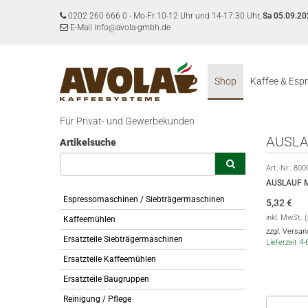
0202 260 666 0
-
Mo-Fr 10-12 Uhr und 14-17:30 Uhr,
Sa 05.09.20
E-Mail info@avola-gmbh.de
Shop
Kaffee & Esp
Für Privat- und Gewerbekunden
AUSLA
Artikelsuche
Art.-Nr.:
800
AUSLAUF M
Espressomaschinen / Siebträgermaschinen
5,32
€
inkl. MwSt. 
Kaffeemühlen
zzgl. Versa
Ersatzteile Siebträgermaschinen
Lieferzeit 4
Ersatzteile Kaffeemühlen
Ersatzteile Baugruppen
Reinigung / Pflege