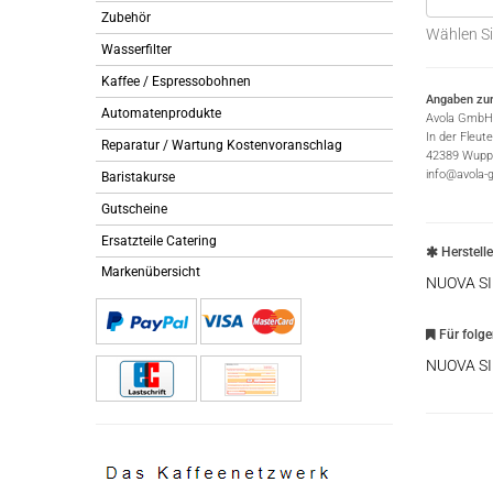
Zubehör
Wählen Si
Wasserfilter
Kaffee / Espressobohnen
Angaben zur
Automatenprodukte
Avola GmbH
In der Fleut
Reparatur / Wartung Kostenvoranschlag
42389 Wuppe
info@avola-
Baristakurse
Gutscheine
Ersatzteile Catering
Herstell
Markenübersicht
NUOVA S
Für folg
NUOVA S