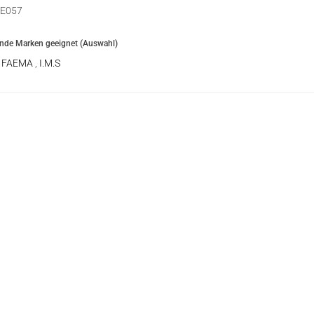
E057
ende Marken geeignet (Auswahl)
,
FAEMA
,
I.M.S