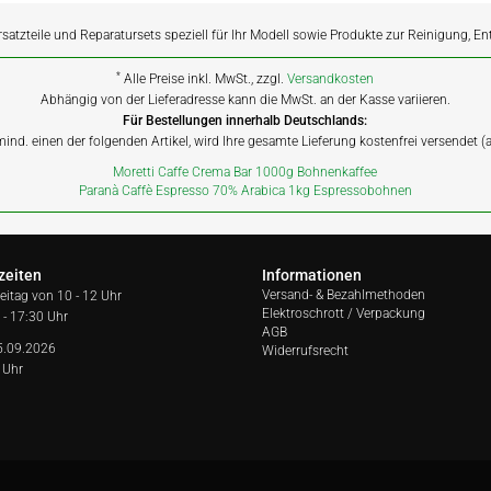
rsatzteile und Reparatursets speziell für Ihr Modell sowie Produkte zur Reinigung, E
*
Alle Preise inkl. MwSt., zzgl.
Versandkosten
Abhängig von der Lieferadresse kann die MwSt. an der Kasse variieren.
Für Bestellungen innerhalb Deutschlands:
 mind. einen der folgenden Artikel, wird Ihre gesamte Lieferung kostenfrei versendet 
Moretti Caffe Crema Bar 1000g Bohnenkaffee
Paranà Caffè Espresso 70% Arabica 1kg Espressobohnen
zeiten
Informationen
Versand- & Bezahlmethoden
reitag von
10 - 12 Uhr
Elektroschrott / Verpackung
 - 17:30 Uhr
AGB
5.09.2026
Widerrufsrecht
 Uhr