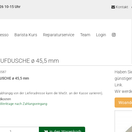
26 10-15 Uhr
Kontakt
resso
Barista Kurs
Reparaturservice
Team
Login
UFDUSCHE ø 45,5 mm
Haben Sie
0587
günstiger
USCHE ø 45,5 mm
Link.
Wir werd
(abhängig von der Lieferadresse kann die MwSt. an der Kasse variieren),
ndkosten
Woande
-5 Werktage nach Zahlungseingang
in den Warenkorb