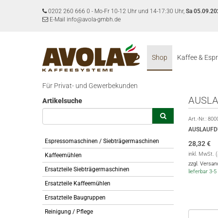
0202 260 666 0
-
Mo-Fr 10-12 Uhr und 14-17:30 Uhr,
Sa 05.09.20
E-Mail info@avola-gmbh.de
Shop
Kaffee & Esp
Für Privat- und Gewerbekunden
AUSLA
Artikelsuche
Art.-Nr.:
800
AUSLAUFD
Espressomaschinen / Siebträgermaschinen
28,32
€
inkl. MwSt. 
Kaffeemühlen
zzgl. Versa
Ersatzteile Siebträgermaschinen
lieferbar 3
Ersatzteile Kaffeemühlen
Ersatzteile Baugruppen
Reinigung / Pflege