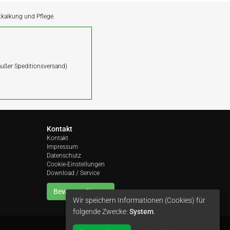
ntkalkung und Pflege.
(außer Speditionsversand)
Kontakt
Kontakt
Impressum
Datenschutz
Cookie-Einstellungen
Download / Service
Bewerten Sie uns
Wir speichern Informationen (Cookies) für
folgende Zwecke:
System
.