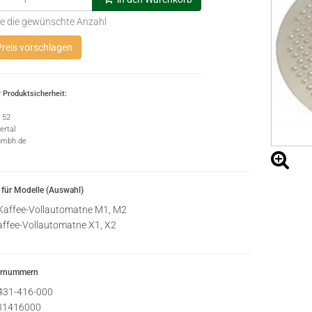
e die gewünschte Anzahl
reis vorschlagen
 Produktsicherheit:
e 52
rtal
gmbh.de
für Modelle (Auswahl)
affee-Vollautomatne M1, M2
ffee-Vollautomatne X1, X2
ernummern
431-416-000
31416000