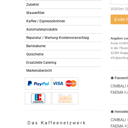
Zubehör
Wählen Si
Wasserfilter
oder P
Kaffee / Espressobohnen
Automatenprodukte
Reparatur / Wartung Kostenvoranschlag
Angaben zur
Avola GmbH
Baristakurse
In der Fleut
42389 Wuppe
Gutscheine
info@avola-
Ersatzteile Catering
Markenübersicht
Passend 
CIMBALI
K
FAEMA
Ka
Herstell
CIMBALI
FAEMA
4