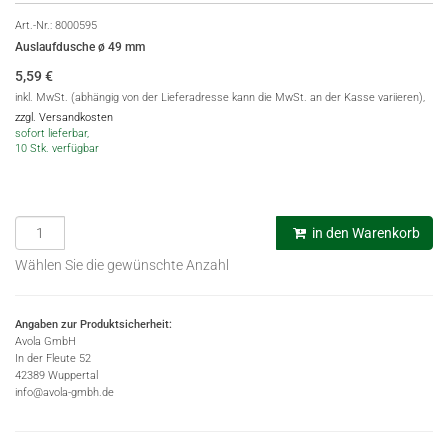
Art.-Nr.:
8000595
Auslaufdusche ø 49 mm
5,59
€
inkl. MwSt. (abhängig von der Lieferadresse kann die MwSt. an der Kasse variieren),
zzgl. Versandkosten
sofort lieferbar,
10 Stk. verfügbar
in den Warenkorb
Wählen Sie die gewünschte Anzahl
Angaben zur Produktsicherheit:
Avola GmbH
In der Fleute 52
42389 Wuppertal
info@avola-gmbh.de