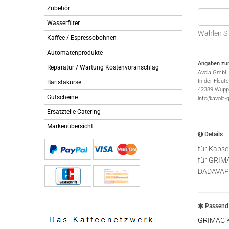
Zubehör
Wasserfilter
Wählen Si
Kaffee / Espressobohnen
Automatenprodukte
Angaben zur
Reparatur / Wartung Kostenvoranschlag
Avola GmbH
In der Fleut
Baristakurse
42389 Wuppe
Gutscheine
info@avola-
Ersatzteile Catering
Markenübersicht
Details
für Kapse
für GRI
DADAVAP
Passend 
GRIMAC
K