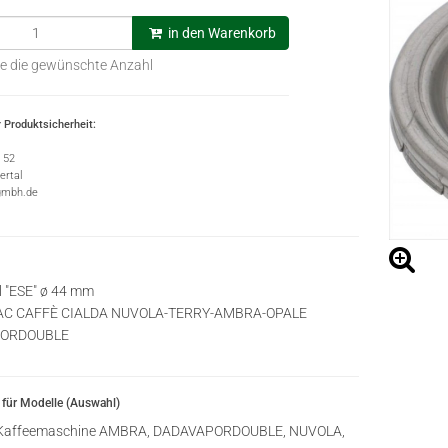
in den Warenkorb
e die gewünschte Anzahl
 Produktsicherheit:
e 52
rtal
gmbh.de
l "ESE" ø 44 mm
MAC CAFFÈ CIALDA NUVOLA-TERRY-AMBRA-OPALE
ORDOUBLE
für Modelle (Auswahl)
affeemaschine AMBRA, DADAVAPORDOUBLE, NUVOLA,