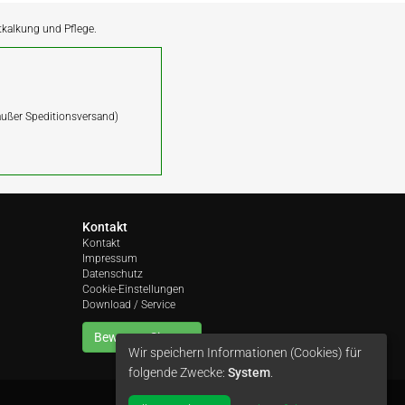
ntkalkung und Pflege.
(außer Speditionsversand)
Kontakt
Kontakt
Impressum
Datenschutz
Cookie-Einstellungen
Download / Service
Bewerten Sie uns
Wir speichern Informationen (Cookies) für
folgende Zwecke:
System
.