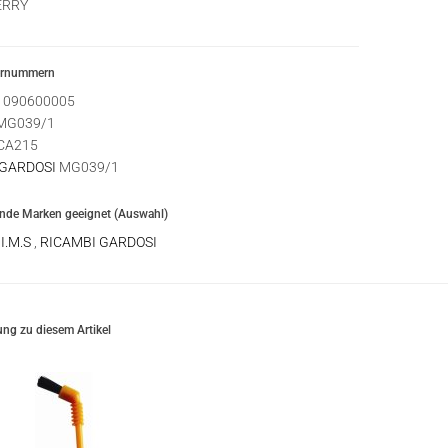
ERRY
ernummern
1090600005
MG039/1
CA215
 GARDOSI
MG039/1
ende Marken geeignet (Auswahl)
,
I.M.S
,
RICAMBI GARDOSI
ng zu diesem Artikel