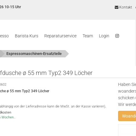
26 10-15 Uhr
Kontakt
resso
Barista Kurs
Reparaturservice
Team
Login
Espressomaschinen-Ersatzteile
fdusche ø 55 mm Typ2 349 Löcher
Haben Sie
0602
woanders
che ø 55 mm Typ2 349 Löcher
schicken 
Wir werd
(abhängig von der Lieferadresse kann die MwSt. an der Kasse variieren),
ndkosten
Woande
-6 Wochen..