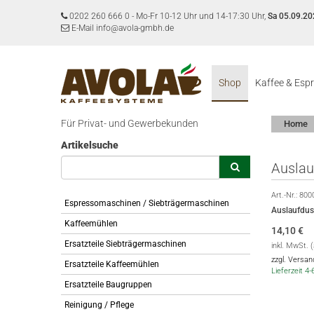
0202 260 666 0
-
Mo-Fr 10-12 Uhr und 14-17:30 Uhr,
Sa 05.09.20
E-Mail info@avola-gmbh.de
Shop
Kaffee & Esp
Für Privat- und Gewerbekunden
Home
Artikelsuche
Auslau
Art.-Nr.:
800
Espressomaschinen / Siebträgermaschinen
Auslaufdus
Kaffeemühlen
14,10
€
Ersatzteile Siebträgermaschinen
inkl. MwSt. 
zzgl. Versa
Ersatzteile Kaffeemühlen
Lieferzeit 4
Ersatzteile Baugruppen
Reinigung / Pflege