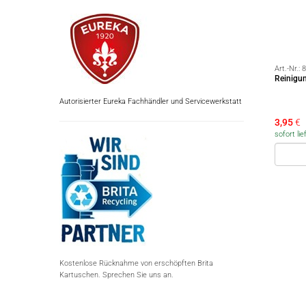
Art.-Nr.:
8
Reinigun
Autorisierter Eureka Fachhändler und Servicewerkstatt
3,95
€
sofort lie
Kostenlose Rücknahme von erschöpften Brita
Kartuschen. Sprechen Sie uns an.