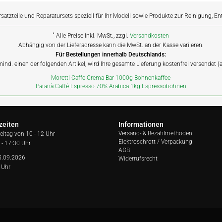
rsatzteile und Reparatursets speziell für Ihr Modell sowie Produkte zur Reinigung, E
*
Alle Preise inkl. MwSt., zzgl.
Versandkosten
Abhängig von der Lieferadresse kann die MwSt. an der Kasse variieren.
Für Bestellungen innerhalb Deutschlands:
 mind. einen der folgenden Artikel, wird Ihre gesamte Lieferung kostenfrei versendet 
Moretti Caffe Crema Bar 1000g Bohnenkaffee
Paranà Caffè Espresso 70% Arabica 1kg Espressobohnen
zeiten
Informationen
Versand- & Bezahlmethoden
reitag von
10 - 12 Uhr
Elektroschrott / Verpackung
 - 17:30 Uhr
AGB
5.09.2026
Widerrufsrecht
 Uhr