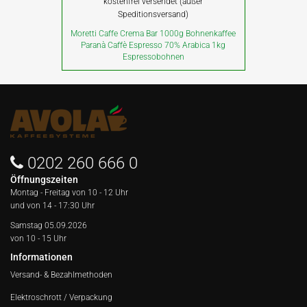
kostenfrei versendet (außer
Speditionsversand)
Moretti Caffe Crema Bar 1000g Bohnenkaffee
Paranà Caffè Espresso 70% Arabica 1kg
Espressobohnen
0202 260 666 0
Öffnungszeiten
Montag - Freitag von
10 - 12 Uhr
und von 14 - 17:30 Uhr
Samstag 05.09.2026
von 10 - 15 Uhr
Informationen
Versand- & Bezahlmethoden
Elektroschrott / Verpackung