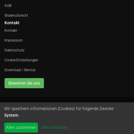
AGB
Widerrufsrecht
Kontakt
Kontakt
Impressum
Datenschutz
Cookie-Einstellungen
Download / Service
Bewerten Sie uns
Wir speichern Informationen (Cookies) für folgende Zwecke:
Avola GmbH • In der Fleute 52 • 42389 Wuppertal • Telefon
0202 260 666 0
•
System
.
Instagram
by
colimori webentwicklung
Allen zustimmen
Mehr erfahren
...