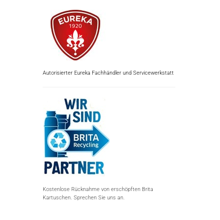
Autorisierter Eureka Fachhändler und Servicewerkstatt
Kostenlose Rücknahme von erschöpften Brita
Kartuschen. Sprechen Sie uns an.