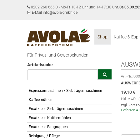
0202 260 666 0
-
Mo-Fr 10-12 Uhr und 14-17:30 Uhr,
Sa 05.09.20
E-Mail info@avola-gmbh.de
Shop
Kaffee & Esp
Für Privat- und Gewerbekunden
AUSWE
Artikelsuche
Art.-Nr.:
800
AUSWERFE
Espressomaschinen / Siebträgermaschinen
19,10
€
inkl. MwSt. 
Kaffeemühlen
zzgl. Versa
Ersatzteile Siebträgermaschinen
Lieferzeit 4
Ersatzteile Kaffeemühlen
Ersatzteile Baugruppen
Reinigung / Pflege