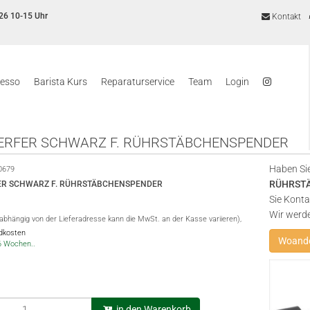
26 10-15 Uhr
Kontakt
resso
Barista Kurs
Reparaturservice
Team
Login
RFER SCHWARZ F. RÜHRSTÄBCHENSPENDER
Haben Sie
0679
RÜHRST
R SCHWARZ F. RÜHRSTÄBCHENSPENDER
Sie Konta
Wir werd
(abhängig von der Lieferadresse kann die MwSt. an der Kasse variieren),
ndkosten
Woande
-6 Wochen..
in den Warenkorb