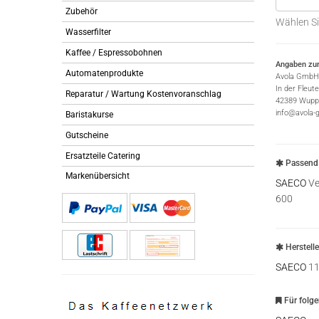
Zubehör
Wählen Si
Wasserfilter
Kaffee / Espressobohnen
Angaben zur
Automatenprodukte
Avola GmbH
In der Fleut
Reparatur / Wartung Kostenvoranschlag
42389 Wuppe
info@avola-
Baristakurse
Gutscheine
Ersatzteile Catering
Passend 
Markenübersicht
SAECO
Ve
600
Herstell
SAECO
11
Für folg