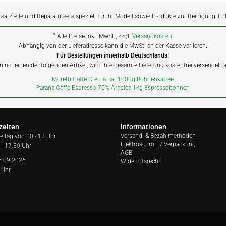
rsatzteile und Reparatursets speziell für Ihr Modell sowie Produkte zur Reinigung, E
*
Alle Preise inkl. MwSt., zzgl.
Versandkosten
Abhängig von der Lieferadresse kann die MwSt. an der Kasse variieren.
Für Bestellungen innerhalb Deutschlands:
 mind. einen der folgenden Artikel, wird Ihre gesamte Lieferung kostenfrei versendet 
Moretti Caffe Crema Bar 1000g Bohnenkaffee
Paranà Caffè Espresso 70% Arabica 1kg Espressobohnen
zeiten
Informationen
Versand- & Bezahlmethoden
reitag von
10 - 12 Uhr
Elektroschrott / Verpackung
 - 17:30 Uhr
AGB
5.09.2026
Widerrufsrecht
 Uhr