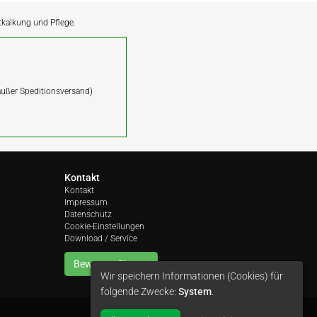
ntkalkung und Pflege.
(außer Speditionsversand)
Kontakt
Kontakt
Impressum
Datenschutz
Cookie-Einstellungen
Download / Service
Bewerten Sie uns
Wir speichern Informationen (Cookies) für
folgende Zwecke:
System
.