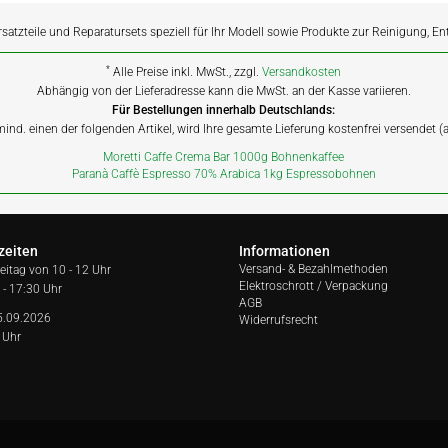
rsatzteile und Reparatursets speziell für Ihr Modell sowie Produkte zur Reinigung, E
*
Alle Preise inkl. MwSt., zzgl.
Versandkosten
Abhängig von der Lieferadresse kann die MwSt. an der Kasse variieren.
Für Bestellungen innerhalb Deutschlands:
 mind. einen der folgenden Artikel, wird Ihre gesamte Lieferung kostenfrei versendet 
Moretti Caffe Crema Bar 1000g Bohnenkaffee
Paranà Caffè Espresso 70% Arabica 1kg Espressobohnen
zeiten
Informationen
Versand- & Bezahlmethoden
reitag von
10 - 12 Uhr
Elektroschrott / Verpackung
 - 17:30 Uhr
AGB
5.09.2026
Widerrufsrecht
 Uhr