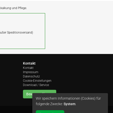
ntkalkung und Pflege.
(außer Speditionsversand)
Kontakt
Kontakt
Impressum
Datenschutz
Cookie-Einstellungen
Download / Service
Bewerten Sie uns
Wir speichern Informationen (Cookies) für
folgende Zwecke:
System
.