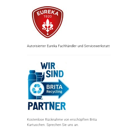
Autorisierter Eureka Fachhändler und Servicewerkstatt
Kostenlose Rücknahme von erschöpften Brita
Kartuschen. Sprechen Sie uns an.