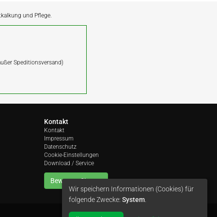
ntkalkung und Pflege.
(außer Speditionsversand)
Kontakt
Kontakt
Impressum
Datenschutz
Cookie-Einstellungen
Download / Service
Bewerten Sie uns
Wir speichern Informationen (Cookies) für
folgende Zwecke:
System
.