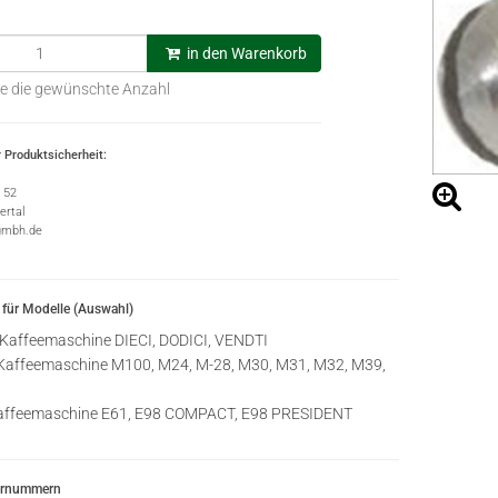
in den Warenkorb
e die gewünschte Anzahl
 Produktsicherheit:
e 52
rtal
gmbh.de
für Modelle (Auswahl)
Kaffeemaschine DIECI, DODICI, VENDTI
affeemaschine M100, M24, M-28, M30, M31, M32, M39,
ffeemaschine E61, E98 COMPACT, E98 PRESIDENT
ernummern