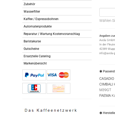
Zubehör
Wasserfilter
Kaffee / Espressobohnen
Wählen Si
Automatenprodukte
Reparatur / Wartung Kostenvoranschlag
Angaben zur
Avola GmbH
Baristakurse
In der Fleut
Gutscheine
42389 Wuppe
info@avola-
Ersatzteile Catering
Markenübersicht
Passend 
CASADIO
CIMBALI
K
M39GT
FAEMA
Ka
Herstell