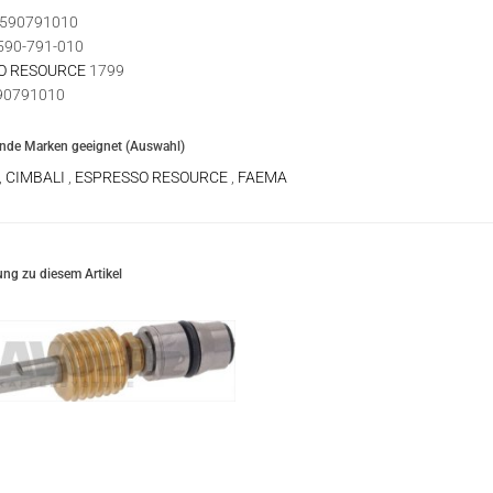
590791010
590-791-010
O RESOURCE
1799
90791010
ende Marken geeignet (Auswahl)
,
CIMBALI
,
ESPRESSO RESOURCE
,
FAEMA
ng zu diesem Artikel