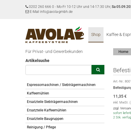
0202 260 666 0
-
Mo-Fr 10-12 Uhr und 14-17:30 Uhr,
Sa 05.09.20
E-Mail info@avola-gmbh.de
Shop
Kaffee & Esp
Für Privat- und Gewerbekunden
Home
Artikelsuche
Befest
Art.-Nr.:
800
Espressomaschinen / Siebträgermaschinen
Befestigun
Kaffeemühlen
11,35
€
Ersatzteile Siebträgermaschinen
inkl. MwSt. 
zzgl. Versa
Ersatzteile Kaffeemühlen
sofort lieferb
2 Stk. verfü
Ersatzteile Baugruppen
Reinigung / Pflege