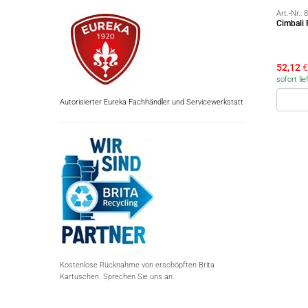
Art.-Nr.:
8
Cimbali 
52,12
€
sofort lie
Autorisierter Eureka Fachhändler und Servicewerkstatt
Kostenlose Rücknahme von erschöpften Brita
Kartuschen. Sprechen Sie uns an.