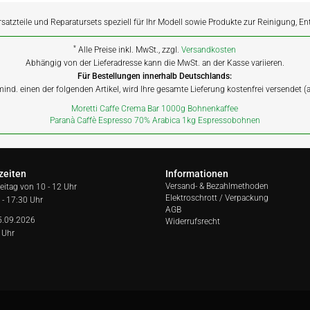
rsatzteile und Reparatursets speziell für Ihr Modell sowie Produkte zur Reinigung, E
*
Alle Preise inkl. MwSt., zzgl.
Versandkosten
Abhängig von der Lieferadresse kann die MwSt. an der Kasse variieren.
Für Bestellungen innerhalb Deutschlands:
 mind. einen der folgenden Artikel, wird Ihre gesamte Lieferung kostenfrei versendet 
Moretti Caffe Crema Bar 1000g Bohnenkaffee
Paranà Caffè Espresso 70% Arabica 1kg Espressobohnen
zeiten
Informationen
Versand- & Bezahlmethoden
reitag von
10 - 12 Uhr
Elektroschrott / Verpackung
 - 17:30 Uhr
AGB
5.09.2026
Widerrufsrecht
 Uhr