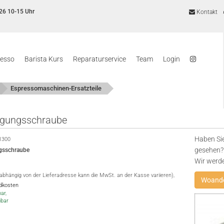
26 10-15 Uhr
Kontakt
resso
Barista Kurs
Reparaturservice
Team
Login
Espressomaschinen-Ersatzteile
igungsschraube
Haben Sie
1300
gesehen? 
gsschraube
Wir werd
(abhängig von der Lieferadresse kann die MwSt. an der Kasse variieren),
Woande
ndkosten
ar,
gbar