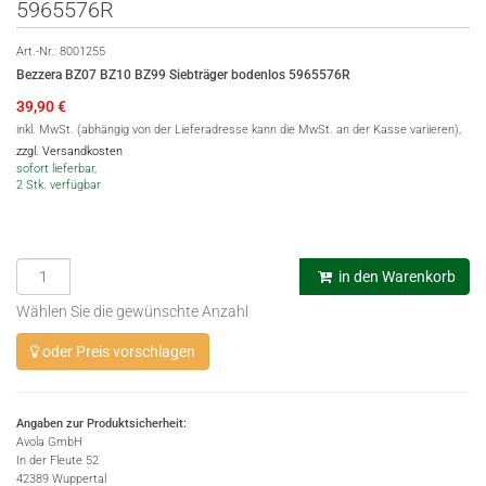
5965576R
Art.-Nr.:
8001255
Bezzera BZ07 BZ10 BZ99 Siebträger bodenlos 5965576R
39,90
€
inkl. MwSt. (abhängig von der Lieferadresse kann die MwSt. an der Kasse variieren),
zzgl. Versandkosten
sofort lieferbar,
2 Stk. verfügbar
in den Warenkorb
Wählen Sie die gewünschte Anzahl
oder Preis vorschlagen
Angaben zur Produktsicherheit:
Avola GmbH
In der Fleute 52
42389 Wuppertal