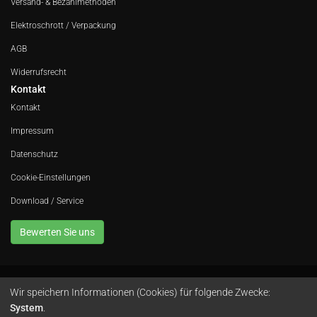
Versand- & Bezahlmethoden
Elektroschrott / Verpackung
AGB
Widerrufsrecht
Kontakt
Kontakt
Impressum
Datenschutz
Cookie-Einstellungen
Download / Service
Bewerten Sie uns
Wir speichern Informationen (Cookies) für folgende Zwecke:
Avola GmbH • In der Fleute 52 • 42389 Wuppertal • Telefon
0202 260 666 0
•
System
.
Instagram