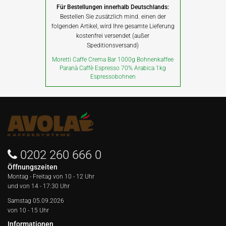
Für Bestellungen innerhalb Deutschlands:
Bestellen Sie zusätzlich mind. einen der
folgenden Artikel, wird Ihre gesamte Lieferung
kostenfrei versendet (außer
Speditionsversand)
Moretti Caffe Crema Bar 1000g Bohnenkaffee
Paranà Caffè Espresso 70% Arabica 1kg
Espressobohnen
0202 260 666 0
Öffnungszeiten
Montag - Freitag von
10 - 12 Uhr
und von 14 - 17:30 Uhr
Samstag 05.09.2026
von 10 - 15 Uhr
Informationen