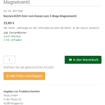
Magnetventil
Art.-Nr.:
8071068
Bezzera BZ09 Rohr vom Kessel zum 3-Wege-Magnetventil
23,80
€
inkl. MwSt. (abhängig von der Lieferadresse kann die MwSt. an der Kasse variieren),
zzgl. Versandkosten
sofort lieferbar,
2 Stk. verfügbar
in den Warenkorb
Wählen Sie die gewünschte Anzahl
oder Preis vorschlagen
Angaben zur Produktsicherheit:
Avola GmbH
In der Fleute 52
42389 Wuppertal