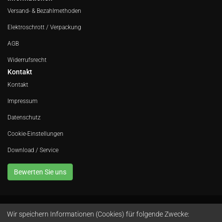
Versand- & Bezahlmethoden
Elektroschrott / Verpackung
AGB
Widerrufsrecht
Kontakt
Kontakt
Impressum
Datenschutz
Cookie-Einstellungen
Download / Service
Bewerten Sie uns
Wir speichern Informationen (Cookies) für folgende Zwecke:
Avola GmbH • In der Fleute 52 • 42389 Wuppertal • Telefon
0202 260 666 0
•