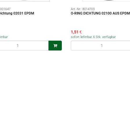
001647
Art.-Nr.:
8014703
Dichtung 02031 EPDM
O-RING DICHTUNG 02100 AUS EPDM
1,51
€
ferbar
sofort lieferbar, 6 Stk. verfügbar