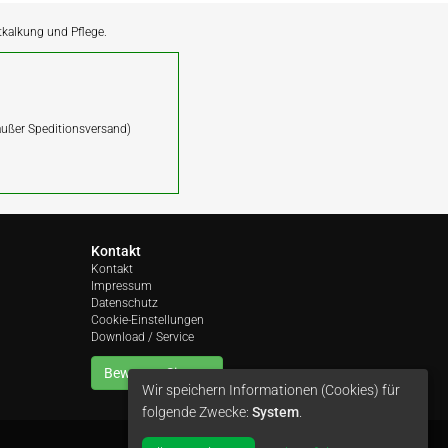
ntkalkung und Pflege.
(außer Speditionsversand)
Kontakt
Kontakt
Impressum
Datenschutz
Cookie-Einstellungen
Download / Service
Bewerten Sie uns
Wir speichern Informationen (Cookies) für
folgende Zwecke:
System
.