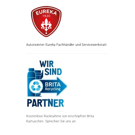
Autorisierter Eureka Fachhändler und Servicewerkstatt
Kostenlose Rücknahme von erschöpften Brita
Kartuschen. Sprechen Sie uns an.