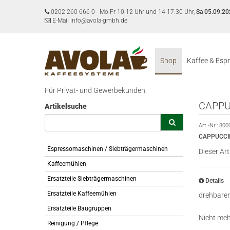
0202 260 666 0
-
Mo-Fr 10-12 Uhr und 14-17:30 Uhr,
Sa 05.09.20
E-Mail info@avola-gmbh.de
Shop
Kaffee & Esp
Für Privat- und Gewerbekunden
CAPPU
Artikelsuche
Art.-Nr.:
800
CAPPUCCI
Espressomaschinen / Siebträgermaschinen
Dieser Art
Kaffeemühlen
Ersatzteile Siebträgermaschinen
Details
Ersatzteile Kaffeemühlen
drehbarer
Ersatzteile Baugruppen
Nicht meh
Reinigung / Pflege