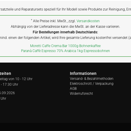
rsatzteile und Reparatursets speziell für Ihr Modell sowie Produkte zur Reinigung, E
*
Alle Preise inkl. MwSt., zzgl.
Versandkosten
Abhängig von der Lieferadresse kann die MwSt. an der Kasse variieren.
Für Bestellungen innerhalb Deutschlands:
 mind. einen der folgenden Artikel, wird Ihre gesamte Lieferung kostenfrei versendet 
Moretti Caffe Crema Bar 1000g Bohnenkaffee
Paranà Caffè Espresso 70% Arabica 1kg Espressobohnen
zeiten
Informationen
Versand- & Bezahlmethoden
reitag von
10 - 12 Uhr
Elektroschrott / Verpackung
 - 17:30 Uhr
AGB
5.09.2026
Widerrufsrecht
 Uhr