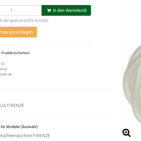
in den Warenkorb
e die gewünschte Anzahl
reis vorschlagen
 Produktsicherheit:
e 52
rtal
gmbh.de
ILIA FIRENZE
für Modelle (Auswahl)
Kaffeemaschine FIRENZE