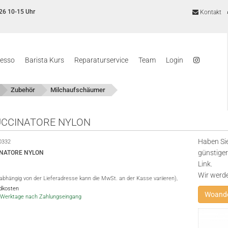
26 10-15 Uhr
Kontakt
resso
Barista Kurs
Reparaturservice
Team
Login
Zubehör
Milchaufschäumer
CCINATORE NYLON
Haben Sie
0332
günstiger
NATORE NYLON
Link.
Wir werd
(abhängig von der Lieferadresse kann die MwSt. an der Kasse variieren),
ndkosten
Woande
-5 Werktage nach Zahlungseingang