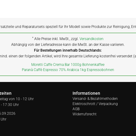
rsatzteile und Reparatursets speziell für Ihr Modell sowie Produkte zur Reinigung, E
*
Alle Preise inkl. MwSt., zzgl.
Versandkosten
Abhängig von der Lieferadresse kann die MwSt. an der Kasse variieren.
Für Bestellungen innerhalb Deutschlands:
 mind. einen der folgenden Artikel, wird Ihre gesamte Lieferung kostenfrei versendet 
Moretti Caffe Crema Bar 1000g Bohnenkaffee
Paranà Caffè Espresso 70% Arabica 1kg Espressobohnen
zeiten
Informationen
Versand- & Bezahlmethoden
reitag von
10 - 12 Uhr
Elektroschrott / Verpackung
 - 17:30 Uhr
AGB
5.09.2026
Widerrufsrecht
 Uhr