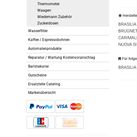
Thermometer
Waagen
Herstell
Wiedemann Zubehör
Zuckerdosen
BRASILIA
BRUGNET
Wasserfilter
CARIMAL
Kaffee / Espressobohnen
NUOVA S
Automatenprodukte
Reparatur / Wartung Kostenvoranschlag
Für folg
Baristakurse
BRASILI
Gutscheine
Ersatzteile Catering
Markenübersicht