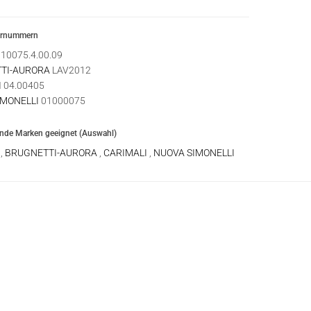
ernummern
10075.4.00.09
TI-AURORA
LAV2012
I
04.00405
IMONELLI
01000075
ende Marken geeignet (Auswahl)
A
,
BRUGNETTI-AURORA
,
CARIMALI
,
NUOVA SIMONELLI