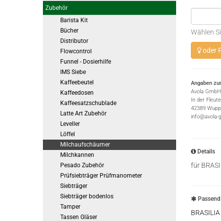
Zubehör
Barista Kit
Bücher
Wählen Si
Distributor
oder P
Flowcontrol
Funnel - Dosierhilfe
IMS Siebe
Kaffeebeutel
Angaben zur
Avola GmbH
Kaffeedosen
In der Fleut
Kaffeesatzschublade
42389 Wuppe
Latte Art Zubehör
info@avola-
Leveller
Löffel
Milchaufschäumer
Details
Milchkannen
für BRAS
Pesado Zubehör
Prüfsiebträger Prüfmanometer
Siebträger
Siebträger bodenlos
Passend 
Tamper
BRASILIA
Tassen Gläser