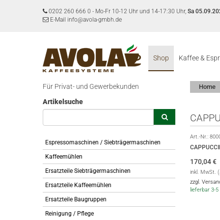
0202 260 666 0
-
Mo-Fr 10-12 Uhr und 14-17:30 Uhr,
Sa 05.09.20
E-Mail info@avola-gmbh.de
Shop
Kaffee & Esp
Für Privat- und Gewerbekunden
Home
Artikelsuche
CAPPU
Art.-Nr.:
800
Espressomaschinen / Siebträgermaschinen
CAPPUCCI
Kaffeemühlen
170,04
€
Ersatzteile Siebträgermaschinen
inkl. MwSt. 
zzgl. Versa
Ersatzteile Kaffeemühlen
lieferbar 3
Ersatzteile Baugruppen
Reinigung / Pflege