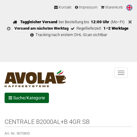
Kontakt
Impressum
Warenkorb
Taggleicher Versand
bei Bestellung bis
12:00 Uhr
(Mo–Fr)
Versand am nächsten Werktag
Regellieferzeit:
1–2 Werktage
Tracking nach erstem DHL-Scan sichtbar
Menu
Suche/Kategorie
CENTRALE B2000AL+B 4GR SB
Art.-Nr.:
8070833