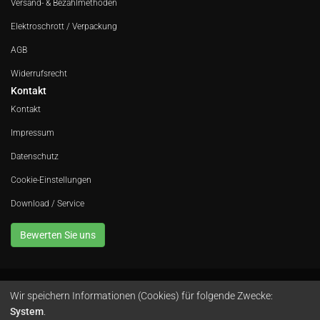
Versand- & Bezahlmethoden
Elektroschrott / Verpackung
AGB
Widerrufsrecht
Kontakt
Kontakt
Impressum
Datenschutz
Cookie-Einstellungen
Download / Service
Bewerten Sie uns
Wir speichern Informationen (Cookies) für folgende Zwecke:
Avola GmbH • In der Fleute 52 • 42389 Wuppertal • Telefon
0202 260 666 0
•
System
.
Instagram