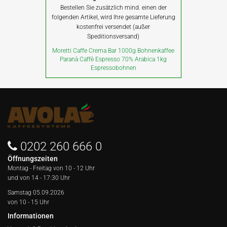
Bestellen Sie zusätzlich mind. einen der
folgenden Artikel, wird Ihre gesamte Lieferung
kostenfrei versendet (außer
Speditionsversand)
Moretti Caffe Crema Bar 1000g Bohnenkaffee
Paranà Caffè Espresso 70% Arabica 1kg
Espressobohnen
0202 260 666 0
Öffnungszeiten
Montag - Freitag von
10 - 12 Uhr
und von 14 - 17:30 Uhr
Samstag 05.09.2026
von 10 - 15 Uhr
Informationen