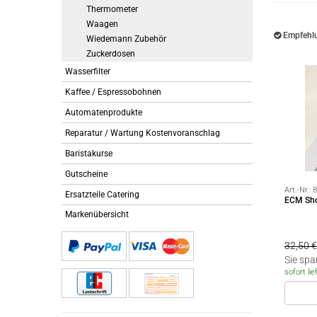
Thermometer
Waagen
Empfehlu
Wiedemann Zubehör
Zuckerdosen
Wasserfilter
Kaffee / Espressobohnen
Automatenprodukte
Reparatur / Wartung Kostenvoranschlag
Baristakurse
Gutscheine
Art.-Nr.:
8
Ersatzteile Catering
ECM Shot
Markenübersicht
32,50 €
Sie spa
sofort lie