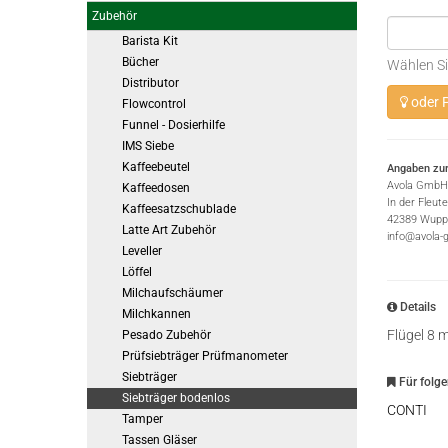
Zubehör
Barista Kit
Bücher
Wählen Si
Distributor
oder P
Flowcontrol
Funnel - Dosierhilfe
IMS Siebe
Kaffeebeutel
Angaben zur
Avola GmbH
Kaffeedosen
In der Fleut
Kaffeesatzschublade
42389 Wuppe
Latte Art Zubehör
info@avola-
Leveller
Löffel
Milchaufschäumer
Details
Milchkannen
Flügel 8
Pesado Zubehör
Prüfsiebträger Prüfmanometer
Siebträger
Für folg
Siebträger bodenlos
CONTI
Tamper
Tassen Gläser