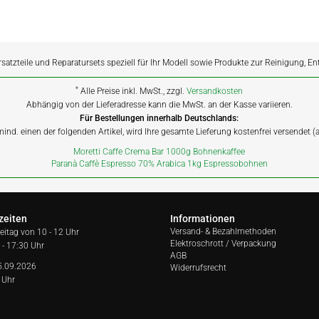
rsatzteile und Reparatursets speziell für Ihr Modell sowie Produkte zur Reinigung, E
*
Alle Preise inkl. MwSt., zzgl.
Versandkosten
Abhängig von der Lieferadresse kann die MwSt. an der Kasse variieren.
Für Bestellungen innerhalb Deutschlands:
 mind. einen der folgenden Artikel, wird Ihre gesamte Lieferung kostenfrei versendet 
Moretti Caffe Crema Bar 1000g Bohnenkaffee
Paranà Caffè Espresso 70% Arabica 1kg Espressobohnen
zeiten
Informationen
Versand- & Bezahlmethoden
reitag von
10 - 12 Uhr
Elektroschrott / Verpackung
 - 17:30 Uhr
AGB
5.09.2026
Widerrufsrecht
 Uhr