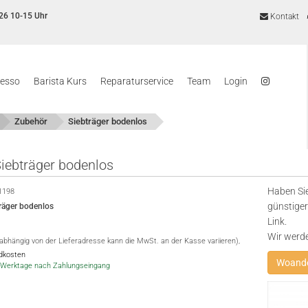
26 10-15 Uhr
Kontakt
resso
Barista Kurs
Reparaturservice
Team
Login
Zubehör
Siebträger bodenlos
Siebträger bodenlos
Haben Sie
1198
günstiger
träger bodenlos
Link.
Wir werd
(abhängig von der Lieferadresse kann die MwSt. an der Kasse variieren),
ndkosten
Woande
-5 Werktage nach Zahlungseingang