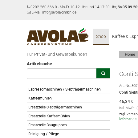
0202 260 666 0
-
Mo-Fr 10-12 Uhr und 14-17:30 Uhr,
Sa 05.09.20
E-Mail info@avola-gmbh.de
Shop
Kaffee & Esp
Für Privat- und Gewerbekunden
Home
Artikelsuche
Conti 
Art.-Nr.:
800
Espressomaschinen / Siebträgermaschinen
Conti Sieb
Kaffeemühlen
46,34
€
Ersatzteile Siebträgermaschinen
inkl. MwSt. 
zzgl. Versa
Ersatzteile Kaffeemühlen
lieferbar 3
Ersatzteile Baugruppen
Reinigung / Pflege