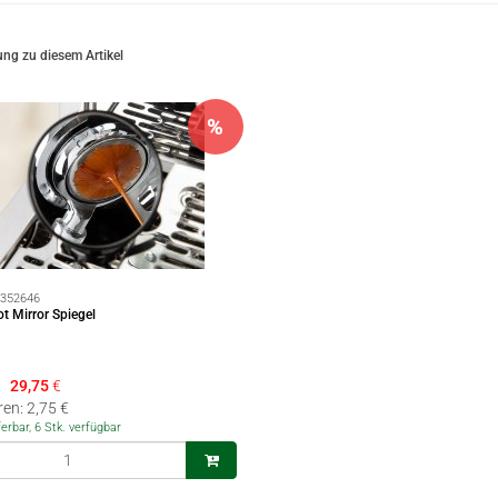
ng zu diesem Artikel
%
352646
 Mirror Spiegel
29,75
€
ren: 2,75 €
ferbar, 6 Stk. verfügbar