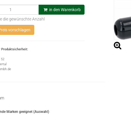
in den Warenkorb
e die gewünschte Anzahl
reis vorschlagen
 Produktsicherheit:
e 52
rtal
gmbh.de
 mm
ende Marken geeignet (Auswahl)