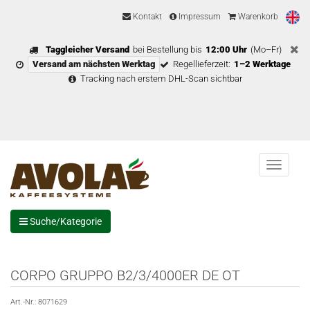
Kontakt
Impressum
Warenkorb
Taggleicher Versand
bei Bestellung bis
12:00 Uhr
(Mo–Fr)
Versand am nächsten Werktag
Regellieferzeit:
1–2 Werktage
Tracking nach erstem DHL-Scan sichtbar
Menu
Suche/Kategorie
CORPO GRUPPO B2/3/4000ER DE OT
Art.-Nr.:
8071629