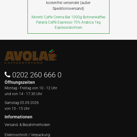
kostenfrei versendet (außer
Speditionsversand)
Moretti Caffe Crema Bar 1000g Bohnenkaffee
Paranà Caffè Espresso 70% Arabica 1kg
Espressobohnen
0202 260 666 0
Öffnungszeiten
Montag - Freitag von
10 - 12 Uhr
und von 14 - 17:30 Uhr
Samstag 05.09.2026
von 10 - 15 Uhr
Informationen
Versand- & Bezahlmethoden
Elektroschrott / Verpackung