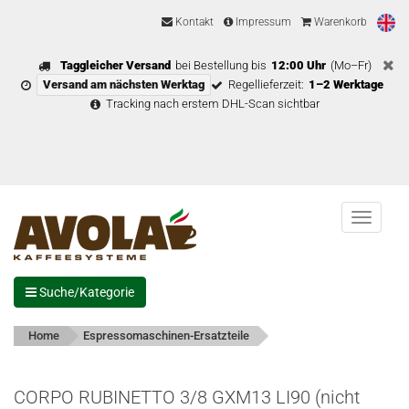
Kontakt
Impressum
Warenkorb
Taggleicher Versand
bei Bestellung bis
12:00 Uhr
(Mo–Fr)
Versand am nächsten Werktag
Regellieferzeit:
1–2 Werktage
Tracking nach erstem DHL-Scan sichtbar
Menu
Suche/Kategorie
Home
Espressomaschinen-Ersatzteile
CORPO RUBINETTO 3/8 GXM13 LI90 (nicht