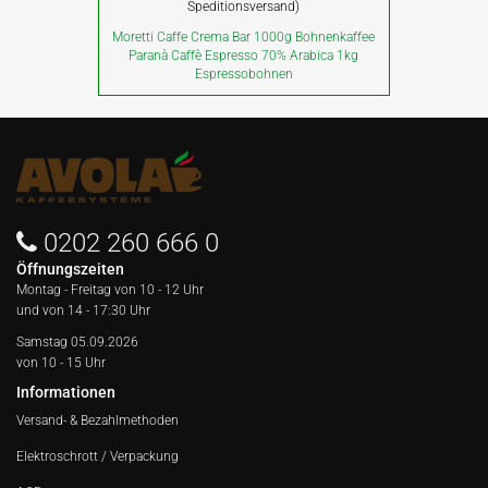
Speditionsversand)
Moretti Caffe Crema Bar 1000g Bohnenkaffee
Paranà Caffè Espresso 70% Arabica 1kg
Espressobohnen
0202 260 666 0
Öffnungszeiten
Montag - Freitag von
10 - 12 Uhr
und von 14 - 17:30 Uhr
Samstag 05.09.2026
von 10 - 15 Uhr
Informationen
Versand- & Bezahlmethoden
Elektroschrott / Verpackung