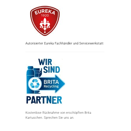
Autorisierter Eureka Fachhändler und Servicewerkstatt
Kostenlose Rücknahme von erschöpften Brita
Kartuschen. Sprechen Sie uns an.