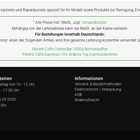
rsatzteile und Reparatursets speziell für Ihr Modell sowie Produkte zur Reinigung, E
*
Alle Preise inkl. MwSt., zzgl.
Versandkosten
Abhängig von der Lieferadresse kann die MwSt. an der Kasse variieren.
Für Bestellungen innerhalb Deutschlands:
 mind. einen der folgenden Artikel, wird Ihre gesamte Lieferung kostenfrei versendet 
Moretti Caffe Crema Bar 1000g Bohnenkaffee
Paranà Caffè Espresso 70% Arabica 1kg Espressobohnen
zeiten
Informationen
Versand- & Bezahlmethoden
reitag von
10 - 12 Uhr
Elektroschrott / Verpackung
 - 17:30 Uhr
AGB
5.09.2026
Widerrufsrecht
 Uhr