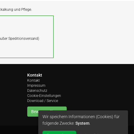
ntkalkung und Pflege.
(außer Speditionsversand)
Kontakt
Kontakt
Impressum
Datenschutz
Cookie-Einstellungen
Download / Service
Bewerten Sie uns
Wir speichern Informationen (Cookies) für
folgende Zwecke:
System
.