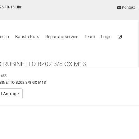
26 10-15 Uhr
Kontakt
resso
Barista Kurs
Reparaturservice
Team
Login
 RUBINETTO BZ02 3/8 GX M13
1655
INETTO BZ02 3/8 GX M13
uf Anfrage