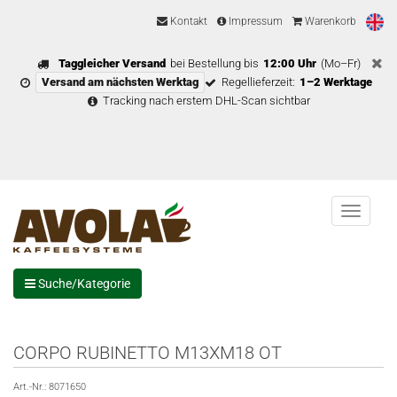
Kontakt
Impressum
Warenkorb
Taggleicher Versand
bei Bestellung bis
12:00 Uhr
(Mo–Fr)
Versand am nächsten Werktag
Regellieferzeit:
1–2 Werktage
Tracking nach erstem DHL-Scan sichtbar
Menu
Suche/Kategorie
CORPO RUBINETTO M13XM18 OT
Art.-Nr.:
8071650