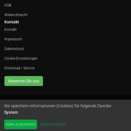
AGB
Widerrufsrecht
Kontakt
Kontakt
Impressum
Datenschutz
Cookie-Einstellungen
Download / Service
Bewerten Sie uns
Wir speichern Informationen (Cookies) für folgende Zwecke:
Avola GmbH • In der Fleute 52 • 42389 Wuppertal • Telefon
0202 260 666 0
•
System
.
Instagram
by
colimori webentwicklung
Allen zustimmen
Mehr erfahren
...