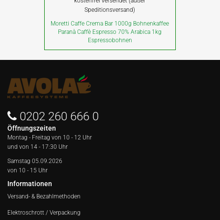
kostenfrei versendet (außer
Speditionsversand)
Moretti Caffe Crema Bar 1000g Bohnenkaffee
Paranà Caffè Espresso 70% Arabica 1kg
Espressobohnen
0202 260 666 0
Öffnungszeiten
Montag - Freitag von
10 - 12 Uhr
und von 14 - 17:30 Uhr
Samstag 05.09.2026
von 10 - 15 Uhr
Informationen
Versand- & Bezahlmethoden
Elektroschrott / Verpackung