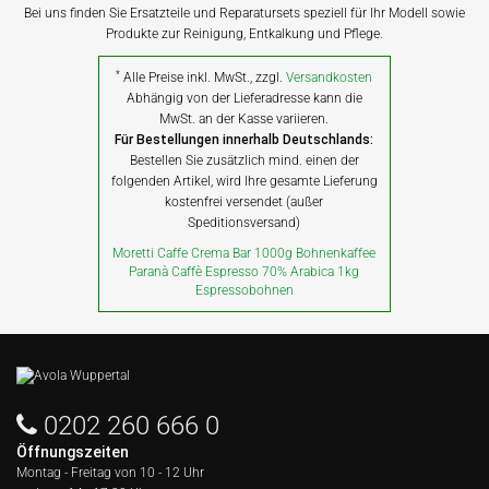
Bei uns finden Sie Ersatzteile und Reparatursets speziell für Ihr Modell sowie
Produkte zur Reinigung, Entkalkung und Pflege.
*
Alle Preise inkl. MwSt., zzgl.
Versandkosten
Abhängig von der Lieferadresse kann die
MwSt. an der Kasse variieren.
Für Bestellungen innerhalb Deutschlands:
Bestellen Sie zusätzlich mind. einen der
folgenden Artikel, wird Ihre gesamte Lieferung
kostenfrei versendet (außer
Speditionsversand)
Moretti Caffe Crema Bar 1000g Bohnenkaffee
Paranà Caffè Espresso 70% Arabica 1kg
Espressobohnen
0202 260 666 0
Öffnungszeiten
Montag - Freitag von
10 - 12 Uhr