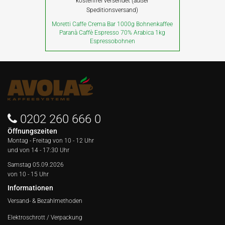
kostenfrei versendet (außer
Speditionsversand)
Moretti Caffe Crema Bar 1000g Bohnenkaffee
Paranà Caffè Espresso 70% Arabica 1kg
Espressobohnen
0202 260 666 0
Öffnungszeiten
Montag - Freitag von
10 - 12 Uhr
und von 14 - 17:30 Uhr
Samstag 05.09.2026
von 10 - 15 Uhr
Informationen
Versand- & Bezahlmethoden
Elektroschrott / Verpackung