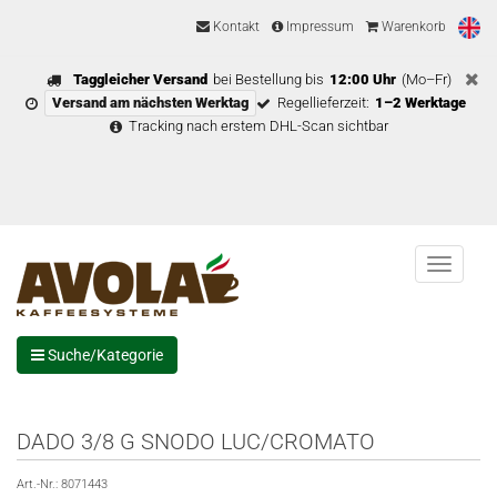
Kontakt
Impressum
Warenkorb
Taggleicher Versand
bei Bestellung bis
12:00 Uhr
(Mo–Fr)
Versand am nächsten Werktag
Regellieferzeit:
1–2 Werktage
Tracking nach erstem DHL-Scan sichtbar
Menu
Suche/Kategorie
DADO 3/8 G SNODO LUC/CROMATO
Art.-Nr.:
8071443