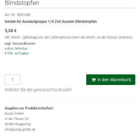
Blindstopfen
Art.-Nr.:
8001288
Deckel für Auslaufgruppe 1/4 Zoll Aussen Blindstopfen
5,38
€
inkl. MwSt. (abhängig von der Lieferadresse kann die MwSt. an der Kasse variieren),
zzgl. Versandkosten
sofort lieferbar,
8 Stk. verfügbar
in den Warenkorb
Wählen Sie die gewünschte Anzahl
Angaben zur Produktsicherheit:
Avola GmbH
In der Fleute 52
42389 Wuppertal
info@avola-gmbh.de