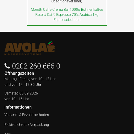
Speditionsversand)
Moretti Caffe Crema Bar 1000g Bohnenkaffee
Paranà Caffè Espresso 70% Arabica 1kg
Espressobohnen
0202 260 666 0
Öffnungszeiten
Montag - Freitag von
10 - 12 Uhr
und von 14 - 17:30 Uhr
Samstag 05.09.2026
von 10 - 15 Uhr
Informationen
Versand- & Bezahlmethoden
Elektroschrott / Verpackung